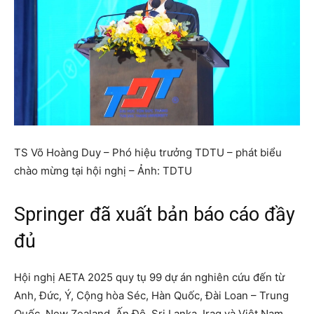
TS Võ Hoàng Duy – Phó hiệu trưởng TDTU – phát biểu
chào mừng tại hội nghị – Ảnh: TDTU
Springer đã xuất bản báo cáo đầy
đủ
Hội nghị AETA 2025 quy tụ 99 dự án nghiên cứu đến từ
Anh, Đức, Ý, Cộng hòa Séc, Hàn Quốc, Đài Loan – Trung
Quốc, New Zealand, Ấn Độ, Sri Lanka, Iraq và Việt Nam.