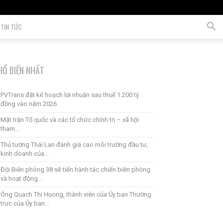
TIN TỨC
HỔ BIẾN NHẤT
PVTrans đặt kế hoạch lợi nhuận sau thuế 1.200 tỷ
đồng vào năm 2026
Mặt trận Tổ quốc và các tổ chức chính trị – xã hội
tham...
Thủ tướng Thái Lan đánh giá cao môi trường đầu tư,
kinh doanh của...
Đội Biên phòng 38 sẽ tiến hành tác chiến biên phòng
và hoạt động...
Ông Quach Thi Huong, thành viên của Ủy ban Thường
trực của Ủy ban...