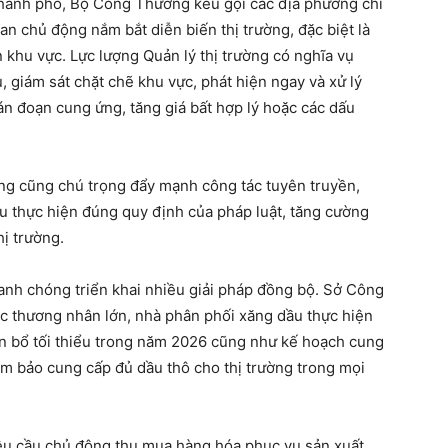
 thành phố, Bộ Công Thương kêu gọi các địa phương chỉ
n chủ động nắm bắt diễn biến thị trường, đặc biệt là
n khu vực. Lực lượng Quản lý thị trường có nghĩa vụ
, giám sát chặt chẽ khu vực, phát hiện ngay và xử lý
án đoạn cung ứng, tăng giá bất hợp lý hoặc các dấu
ng cũng chú trọng đẩy mạnh công tác tuyên truyền,
 thực hiện đúng quy định của pháp luật, tăng cường
ị trường.
anh chóng triển khai nhiều giải pháp đồng bộ. Sở Công
c thương nhân lớn, nhà phân phối xăng dầu thực hiện
n bổ tối thiểu trong năm 2026 cũng như kế hoạch cung
ảm bảo cung cấp đủ dầu thô cho thị trường trong mọi
êu cầu chủ động thu mua hàng hóa phục vụ sản xuất,