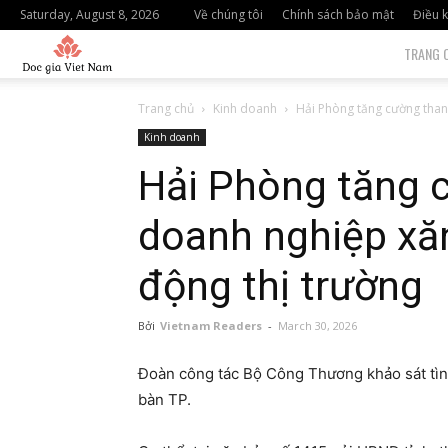
Saturday, August 8, 2026
Về chúng tôi
Chính sách bảo mật
Điều k
độc
TRANG 
giả
Trang chủ
Kinh doanh
Hải Phòng tăng cường thanh
Kinh doanh
việt
Hải Phòng tăng 
nam
doanh nghiệp xă
động thị trường
Bởi
Vietnam Readers
-
March 30, 2026
Đoàn công tác Bộ Công Thương khảo sát tình
bàn TP.