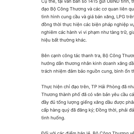
Cụ thể, tại văn bản số 1415 gửi UBND tỉnh,
đạo Bộ Công Thương và các cơ quan liên qua
tình hình cung cầu và giá bán xăng, LPG trê
đồng thời thực hiện các biện pháp nghiệp vụ
nghiêm các hành vi vi phạm như tàng trữ, gi
hiệu bất thường khác.
Bên cạnh công tác thanh tra, Bộ Công Thươ
hướng dẫn thương nhân kinh doanh xăng dầu
trách nhiệm đảm bảo nguồn cung, bình ổn th
Thực hiện chỉ đạo trên, TP Hải Phòng đã nh
Thương thành phố đã có văn bản yêu cầu cá
đầy đủ tổng lượng giếng xăng dầu được phâ
cấp hàng quý đã đăng ký; Đồng thời, phải đ
tình huống.
Đối với các điểm bán lẻ, Bộ Công Thương y