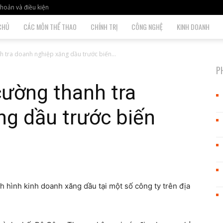
hoản và điều kiện
CHỦ
CÁC MÔN THỂ THAO
CHÍNH TRỊ
CÔNG NGHỆ
KINH DOANH
 tra doanh nghiệp xăng dầu trước biến...
P
cường thanh tra
ng dầu trước biến
 hình kinh doanh xăng dầu tại một số công ty trên địa