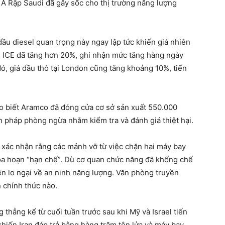
 Ả Rập Saudi đã gây sốc cho thị trường năng lượng
ầu diesel quan trọng này ngay lập tức khiến giá nhiên
ên ICE đã tăng hơn 20%, ghi nhận mức tăng hàng ngày
ó, giá dầu thô tại London cũng tăng khoảng 10%, tiến
o biết Aramco đã đóng cửa cơ sở sản xuất 550.000
 pháp phòng ngừa nhằm kiểm tra và đánh giá thiệt hại.
 xác nhận rằng các mảnh vỡ từ việc chặn hai máy bay
hỏa hoạn “hạn chế”. Dù cơ quan chức năng đã khống chế
n lo ngại về an ninh năng lượng. Văn phòng truyền
 chính thức nào.
g thẳng kể từ cuối tuần trước sau khi Mỹ và Israel tiến
khiến Iran đáp trả bằng hàng trăm tên lửa và máy bay