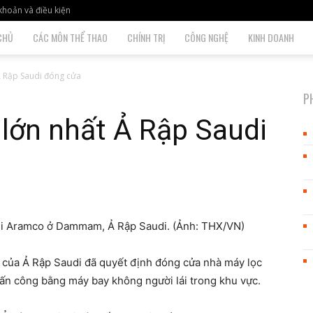
khoản và điều kiện
CHỦ
CÁC MÔN THỂ THAO
CHÍNH TRỊ
CÔNG NGHỆ
KINH DOANH
Ả Rập Saudi đóng cửa
P
lớn nhất Ả Rập Saudi
di Aramco ở Dammam, Ả Rập Saudi. (Ảnh: THX/VN)
của Ả Rập Saudi đã quyết định đóng cửa nhà máy lọc
ấn công bằng máy bay không người lái trong khu vực.