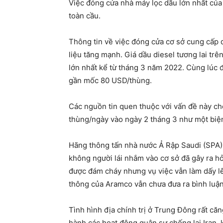
Việc đóng cửa nhà máy lọc dầu lớn nhất của
toàn cầu.
Thông tin về việc đóng cửa cơ sở cung cấp d
liệu tăng mạnh. Giá dầu diesel tương lai tr
lớn nhất kể từ tháng 3 năm 2022. Cùng lúc đ
gần mốc 80 USD/thùng.
Các nguồn tin quen thuộc với vấn đề này ch
thùng/ngày vào ngày 2 tháng 3 như một biện
Hãng thông tấn nhà nước Ả Rập Saudi (SPA)
không người lái nhắm vào cơ sở đã gây ra 
được đám cháy nhưng vụ việc vẫn làm dấy lê
thông của Aramco vẫn chưa đưa ra bình luận
Tình hình địa chính trị ở Trung Đông rất căn
hành các hoạt động quân sự chống lại Iran, 