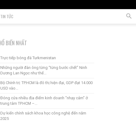
TIN TỨC
HỔ BIẾN NHẤT
Trực tiếp bóng đá Turkmenistan
Những người đàn ông từng “từng bước chết” Ninh
Dương Lan Ngọc như thế...
Bộ Chính trị: TP.HCM là đô thị hiện đại, GDP đạt 14.000
USD vào...
Đóng cửa nhiều địa điểm kinh doanh “nhạy cảm” ở
trung tâm TP.HCM –...
Dự kiến ​​chính sách khoa học công nghệ đến năm
2025