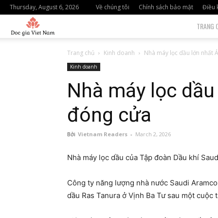
Thursday, August 6, 2026
Về chúng tôi
Chính sách bảo mật
Điều 
độc
TRANG 
giả
Trang chủ
Kinh doanh
Nhà máy lọc dầu lớn nhất 
Kinh doanh
việt
Nhà máy lọc dầu 
nam
đóng cửa
Bởi
Vietnam Readers
-
March 2, 2026
Nhà máy lọc dầu của Tập đoàn Dầu khí Sau
Công ty năng lượng nhà nước Saudi Aramco 
dầu Ras Tanura ở Vịnh Ba Tư sau một cuộc t