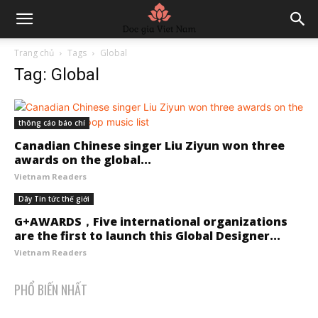
Trang chủ
Tags
Global
Tag: Global
thông cáo báo chí
Canadian Chinese singer Liu Ziyun won three
awards on the global...
Vietnam Readers
Dây Tin tức thế giới
G+AWARDS，Five international organizations
are the first to launch this Global Designer...
Vietnam Readers
PHỔ BIẾN NHẤT