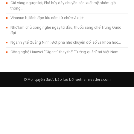
Giá vàng ngược lại; Phá hủy dây chuyền sản xuất mỹ phẩm giả
thông...
Vinasun bị lãnh đạo lâu năm từ chức vì dịch
Nhờ làm chủ công nghệ ngay từ đầu, thuốc sáng chế Trung Quốc
đạt...
Ngành y tế Quảng Ninh: Đột phá nhờ chuyển đổi số và khoa học...
Công nghệ Huawei “Gigant” thay thế “Tướng quân” tại Việt Nam
© Mọi quyền được bảo lưu bởi vietnamreaders.com