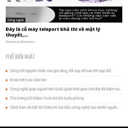
Công nghệ
Đây là cỗ máy teleport khả thi về mặt lý
thuyết,...
Vietnam Readers
PHỔ BIẾN NHẤT
Công bố nguyên nhân của giá vàng, đã sụp đổ sau khi sụp đổ...
Đoàn kết toàn dân tộc
Công nghệ giúp người Hàn Quốc giảm thời gian chờ đợi để kiểm tra...
Thủ tướng bổ nhiệm 5 cán bộ Bộ Quốc phòng
Cảnh báo chi tiết 30 chiêu trò lừa đảo công nghệ cao khiến người...