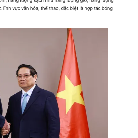
 pin, năng lượng sạch như năng lượng gió, năng lượng
ác lĩnh vực văn hóa, thể thao, đặc biệt là hợp tác bóng