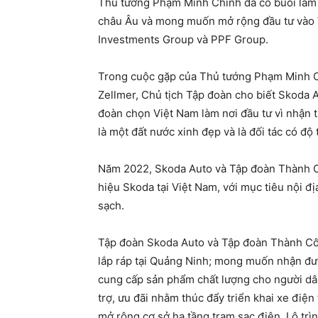
Thủ tướng Phạm Minh Chính đã có buổi làm 
châu Âu và mong muốn mở rộng đầu tư vào 
Investments Group và PPF Group.
Trong cuộc gặp của Thủ tướng Phạm Minh C
Zellmer, Chủ tịch Tập đoàn cho biết Skoda A
đoàn chọn Việt Nam làm nơi đầu tư vì nhận 
là một đất nước xinh đẹp và là đối tác có độ 
Năm 2022, Skoda Auto và Tập đoàn Thành Cô
hiệu Skoda tại Việt Nam, với mục tiêu nội đ
sạch.
Tập đoàn Skoda Auto và Tập đoàn Thành Côn
lắp ráp tại Quảng Ninh; mong muốn nhận đư
cung cấp sản phẩm chất lượng cho người dâ
trợ, ưu đãi nhằm thúc đẩy triển khai xe điện
mở rộng cơ sở hạ tầng trạm sạc điện, Lộ trìn