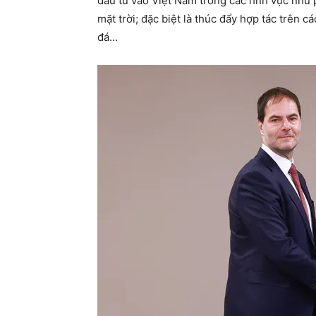
đầu tư vào Việt Nam trong các lĩnh vực như
mặt trời; đặc biệt là thúc đẩy hợp tác trên c
đá…