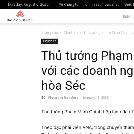
Thursday, August 6, 2026
Về chúng tôi
Chính sách bảo mật
Điều 
độc
TRANG 
giả
Trang chủ
Chính trị
Thủ tướng Phạm Minh Chính là
Chính trị
việt
Thủ tướng Phạm 
nam
với các doanh n
hòa Séc
Bởi
Vietnam Readers
-
January 19, 2025
Thủ tướng Phạm Minh Chính tiếp lãnh đạo 
Theo đặc phái viên VNA, trong chuyến thăm 