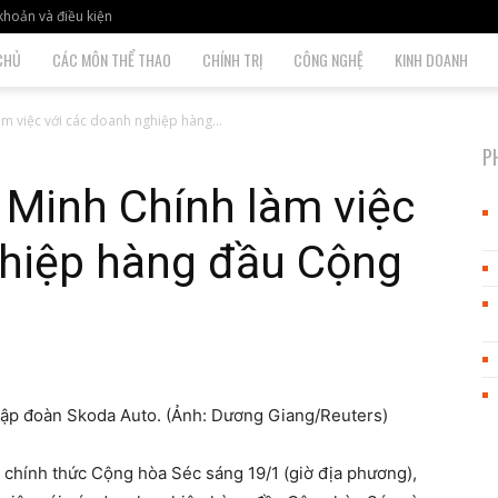
khoản và điều kiện
CHỦ
CÁC MÔN THỂ THAO
CHÍNH TRỊ
CÔNG NGHỆ
KINH DOANH
m việc với các doanh nghiệp hàng...
P
Minh Chính làm việc
ghiệp hàng đầu Cộng
Tập đoàn Skoda Auto. (Ảnh: Dương Giang/Reuters)
chính thức Cộng hòa Séc sáng 19/1 (giờ địa phương),