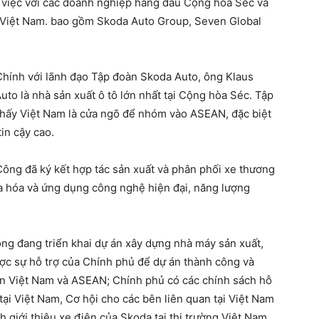
việc với các doanh nghiệp hàng đầu Cộng hòa Séc và
Việt Nam. bao gồm Skoda Auto Group, Seven Global
hính với lãnh đạo Tập đoàn Skoda Auto, ông Klaus
uto là nhà sản xuất ô tô lớn nhất tại Cộng hòa Séc. Tập
thấy Việt Nam là cửa ngõ để nhóm vào ASEAN, đặc biệt
tin cậy cao.
ng đã ký kết hợp tác sản xuất và phân phối xe thương
ịa hóa và ứng dụng công nghệ hiện đại, năng lượng
g đang triển khai dự án xây dựng nhà máy sản xuất,
ợc sự hỗ trợ của Chính phủ để dự án thành công và
n Việt Nam và ASEAN; Chính phủ có các chính sách hỗ
 tại Việt Nam, Cơ hội cho các bên liên quan tại Việt Nam
h giới thiệu xe điện của Skoda tại thị trường Việt Nam.