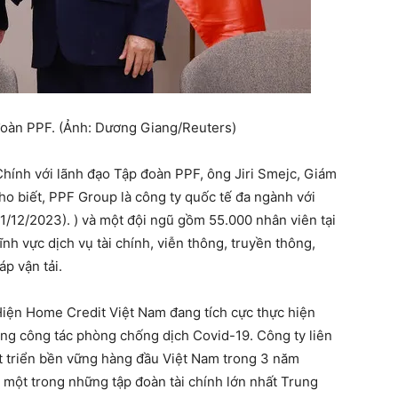
đoàn PPF. (Ảnh: Dương Giang/Reuters)
ính với lãnh đạo Tập đoàn PPF, ông Jiri Smejc, Giám
ho biết, PPF Group là công ty quốc tế đa ngành với
31/12/2023). ) và một đội ngũ gồm 55.000 nhân viên tại
nh vực dịch vụ tài chính, viễn thông, truyền thông,
p vận tải.
Hiện Home Credit Việt Nam đang tích cực thực hiện
ong công tác phòng chống dịch Covid-19. Công ty liên
t triển bền vững hàng đầu Việt Nam trong 3 năm
 một trong những tập đoàn tài chính lớn nhất Trung