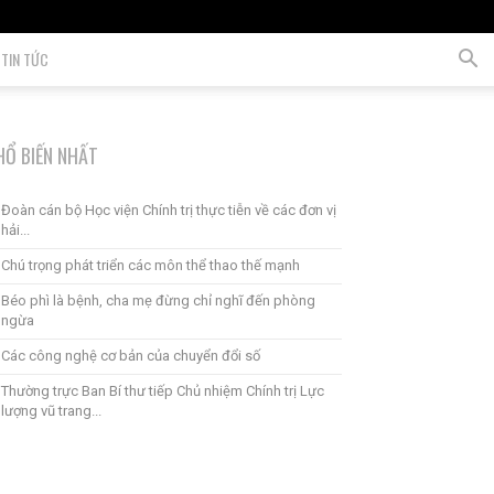
TIN TỨC
HỔ BIẾN NHẤT
Đoàn cán bộ Học viện Chính trị thực tiễn về các đơn vị
hải...
Chú trọng phát triển các môn thể thao thế mạnh
Béo phì là bệnh, cha mẹ đừng chỉ nghĩ đến phòng
ngừa
Các công nghệ cơ bản của chuyển đổi số
Thường trực Ban Bí thư tiếp Chủ nhiệm Chính trị Lực
lượng vũ trang...