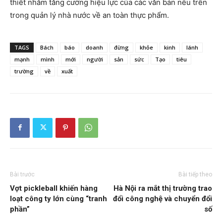
thiết nhằm tăng cường hiệu lực của các văn bản nêu trên
trong quản lý nhà nước về an toàn thực phẩm.
TAGS
Bách
báo
doanh
đừng
khỏe
kinh
lánh
mạnh
mình
mới
người
sản
sức
Tạo
tiêu
trường
về
xuất
Bài trước
Bài tiếp theo
Vợt pickleball khiến hàng
Hà Nội ra mắt thị trường trao
loạt công ty lớn cùng “tranh
đổi công nghệ và chuyển đổi
phần”
số