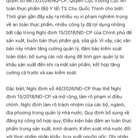
quyết số 66.13/2026/NQ-CP, Quyền Cục trưởng Cục An
toàn thực phẩm (Bộ Y tế) TS Chu Quốc Thịnh cho biết:
Thời gian gần đây xảy ra nhiều vụ vi phạm nghiêm trọng
về an toàn thực phẩm, nhiều công ty đã lợi dụng những
bất cập trong Nghị định 15/2018/ND-CP của Chính phủ để
sản xuất, buôn bán thực phẩm giả, sữa giả. Vì vậy, các văn
bản này nhằm tăng cường quản lý, đảm bảo kiểm soát
toàn diện, bổ sung các nội dung để tinh gọn quản lý từ
khâu sản xuất đến khi ra mắt sản phẩm, kết hợp tăng
cường cả trước và sau kiểm soát.
Đặc biệt, Nghị định số 46/2026/ND-CP thay thế Nghị
định 15/2018/ND-CP và mở rộng, làm rõ phạm vi điều
chỉnh. Nghị định làm rõ trách nhiệm của các bộ, ngành,
địa phương trong quản lý nhà nước; Quy định bổ sung về
đăng ký công bố hợp quy; Điều kiện bảo đảm an toàn thực
phẩm trong sản xuất, kinh doanh; Kiểm soát nhà nước đối
với thực phẩm nhập khẩu; truy xuất nguồn gốc; Ghi nhãn,