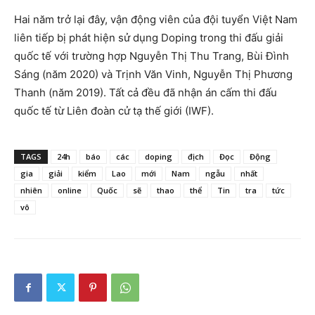
Hai năm trở lại đây, vận động viên của đội tuyển Việt Nam
liên tiếp bị phát hiện sử dụng Doping trong thi đấu giải
quốc tế với trường hợp Nguyễn Thị Thu Trang, Bùi Đình
Sáng (năm 2020) và Trịnh Văn Vinh, Nguyễn Thị Phương
Thanh (năm 2019). Tất cả đều đã nhận án cấm thi đấu
quốc tế từ Liên đoàn cử tạ thế giới (IWF).
TAGS
24h
báo
các
doping
địch
Đọc
Động
gia
giải
kiểm
Lao
mới
Nam
ngẫu
nhất
nhiên
online
Quốc
sẽ
thao
thể
Tin
tra
tức
vô