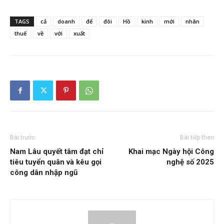
TAGS
cả
doanh
để
đôi
Hồ
kinh
mới
nhân
thuế
về
với
xuất
Bài trước
Bài tiếp theo
Nam Lâu quyết tâm đạt chỉ
Khai mạc Ngày hội Công
tiêu tuyển quân và kêu gọi
nghệ số 2025
công dân nhập ngũ