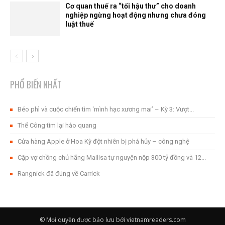
Cơ quan thuế ra “tối hậu thư” cho doanh
nghiệp ngừng hoạt động nhưng chưa đóng
luật thuế
PHỔ BIẾN NHẤT
Béo phì và cuộc chiến tìm ‘mình hạc xương mai’ – Kỳ 3: Vượt...
Thể Công tìm lại hào quang
Cửa hàng Apple ở Hoa Kỳ đột nhiên bị phá hủy – công nghệ
Cặp vợ chồng chủ hãng Mailisa tự nguyện nộp 300 tỷ đồng và 12...
Rangnick đã đúng về Carrick
© Mọi quyền được bảo lưu bởi vietnamreaders.com