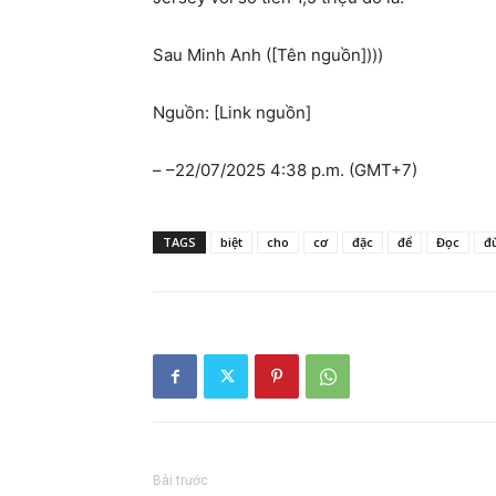
Sau Minh Anh ([Tên nguồn])))
Nguồn: [Link nguồn]
– –
22/07/2025 4:38 p.m. (GMT+7)
TAGS
biệt
cho
cơ
đặc
để
Đọc
đ
Bài trước