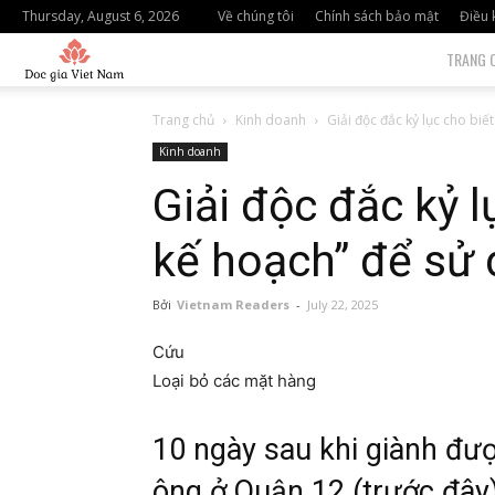
Thursday, August 6, 2026
Về chúng tôi
Chính sách bảo mật
Điều 
độc
TRANG 
giả
Trang chủ
Kinh doanh
Giải độc đắc kỷ lục cho biế
Kinh doanh
việt
Giải độc đắc kỷ 
nam
kế hoạch” để sử 
Bởi
Vietnam Readers
-
July 22, 2025
Cứu
Loại bỏ các mặt hàng
10 ngày sau khi giành đượ
ông ở Quận 12 (trước đây)