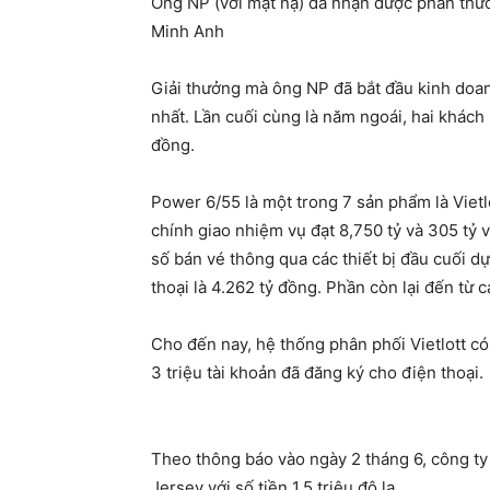
Ông NP (với mặt nạ) đã nhận được phần thưởn
Minh Anh
Giải thưởng mà ông NP đã bắt đầu kinh doanh 
nhất. Lần cuối cùng là năm ngoái, hai khách
đồng.
Power 6/55 là một trong 7 sản phẩm là Vietl
chính giao nhiệm vụ đạt 8,750 tỷ và 305 tỷ 
số bán vé thông qua các thiết bị đầu cuối dự
thoại là 4.262 tỷ đồng. Phần còn lại đến từ c
Cho đến nay, hệ thống phân phối Vietlott có 
3 triệu tài khoản đã đăng ký cho điện thoại.
Theo thông báo vào ngày 2 tháng 6, công t
Jersey với số tiền 1,5 triệu đô la.