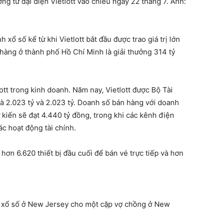
g từ đại diện Vietlott vào chiều ngày 22 tháng 7. Ảnh:
xổ số kể từ khi Vietlott bắt đầu được trao giá trị lớn
 hàng ở thành phố Hồ Chí Minh là giải thưởng 314 tỷ
ott trong kinh doanh. Năm nay, Vietlott được Bộ Tài
và 2.023 tỷ và 2.023 tỷ. Doanh số bán hàng với doanh
 kiến sẽ đạt 4.440 tỷ đồng, trong khi các kênh điện
ác hoạt động tài chính.
hơn 6.620 thiết bị đầu cuối để bán vé trực tiếp và hơn
y xổ số ở New Jersey cho một cặp vợ chồng ở New