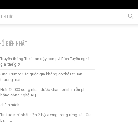
TIN TỨC
HỔ BIẾN NHẤT
Truyền thông Thái Lan dậy sóng vì Bích Tuyền nghỉ
giải thế giới
Ông Trump: Các quốc gia không có thỏa thuận
thương mại
Hơn 12.000 công nhân được khám bệnh miễn phí
bằng công nghệ AI |
chính sách
Tin tức mới phát hiện 2 bộ xương trong rừng sâu Gia
Lai –...