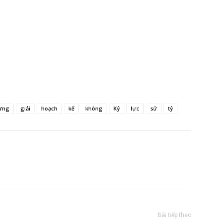
ừng
giải
hoạch
kế
không
Kỷ
lực
sử
tỷ
Bài tiếp theo