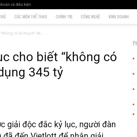
khoản và điều kiện
CHỦ
CÁC MÔN THỂ THAO
CHÍNH TRỊ
CÔNG NGHỆ
KINH DOANH
t “không có kế hoạch” để...
P
lục cho biết “không có
dụng 345 tỷ
c giải độc đắc kỷ lục, người đàn
 đã đến Vietlott để nhận giải