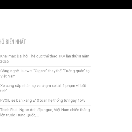
HỔ BIẾN NHẤT
Khai mạc Đại hội Thể dục thể thao TKV lần thứ III năm
2026
Công nghệ Huawei “Gigant” thay thế “Tướng quân” tại
Việt Nam
Xe cung cấp nhân sự va chạm xe tải, 1 phạm vi ‘bất
tỉnh’...
PVOIL sẽ bán xăng E10 toàn hệ thống từ ngày 15/5
Thinh Phat, Ngoc Anh địa ngục, Việt Nam chiến thắng
lớn trước Trung Quốc,...