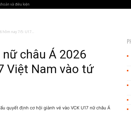
khoản và điều kiện
 hôm nay 7/5: U17...
P
 nữ châu Á 2026
7 Việt Nam vào tứ
đấu quyết định cơ hội giành vé vào VCK U17 nữ châu Á