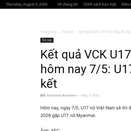
Thursday, August 6, 2026
Về chúng tôi
Chính sách bảo mật
Điều 
Trang chủ
Tin tức
Kết quả VCK U17 nữ châu Á 2026
Tin tức
Kết quả VCK U17
hôm nay 7/5: U1
kết
Bởi
Vietnam Readers
-
May 7, 2026
Hôm nay, ngày 7/5, U17 nữ Việt Nam sẽ thi 
2026 gặp U17 nữ Myanmar.
Ảnh: AFC.