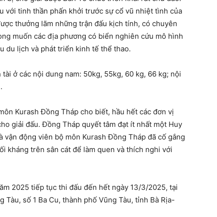
 với tinh thần phấn khởi trước sự cổ vũ nhiệt tình của
ợc thưởng lãm những trận đấu kịch tính, có chuyên
ong muốn các địa phương có biển nghiên cứu mô hình
u du lịch và phát triển kinh tế thể thao.
h tài ở các nội dung nam: 50kg, 55kg, 60 kg, 66 kg; nội
.
ôn Kurash Đồng Tháp cho biết, hầu hết các đơn vị
cho giải đấu. Đồng Tháp quyết tâm đạt ít nhất một Huy
 và vận động viên bộ môn Kurash Đồng Tháp đã cố gắng
ối kháng trên sân cát để làm quen và thích nghi với
năm 2025 tiếp tục thi đấu đến hết ngày 13/3/2025, tại
Tàu, số 1 Ba Cu, thành phố Vũng Tàu, tỉnh Bà Rịa-