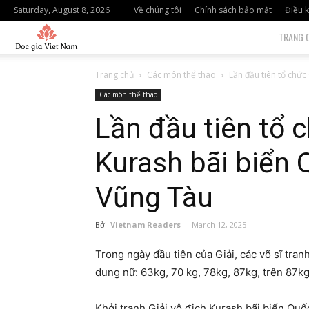
Saturday, August 8, 2026
Về chúng tôi
Chính sách bảo mật
Điều k
độc
TRANG 
giả
Trang chủ
Các môn thể thao
Lần đầu tiên tổ chức 
Các môn thể thao
việt
Lần đầu tiên tổ c
nam
Kurash bãi biển Q
Vũng Tàu
Bởi
Vietnam Readers
-
March 12, 2025
Trong ngày đầu tiên của Giải, các võ sĩ tran
dung nữ: 63kg, 70 kg, 78kg, 87kg, trên 87kg
Khởi tranh Giải vô địch Kurash bãi biển Quố