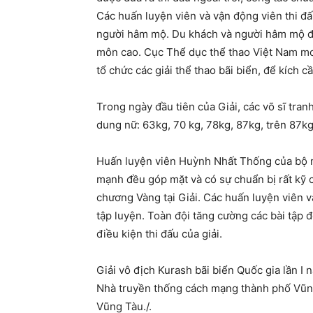
Các huấn luyện viên và vận động viên thi đấu
người hâm mộ. Du khách và người hâm mộ đư
môn cao. Cục Thể dục thể thao Việt Nam m
tổ chức các giải thể thao bãi biển, để kích cầ
Trong ngày đầu tiên của Giải, các võ sĩ tran
dung nữ: 63kg, 70 kg, 78kg, 87kg, trên 87kg
Huấn luyện viên Huỳnh Nhất Thống của bộ m
mạnh đều góp mặt và có sự chuẩn bị rất kỹ 
chương Vàng tại Giải. Các huấn luyện viên
tập luyện. Toàn đội tăng cường các bài tập đ
điều kiện thi đấu của giải.
Giải vô địch Kurash bãi biển Quốc gia lần I 
Nhà truyền thống cách mạng thành phố Vũng 
Vũng Tàu./.