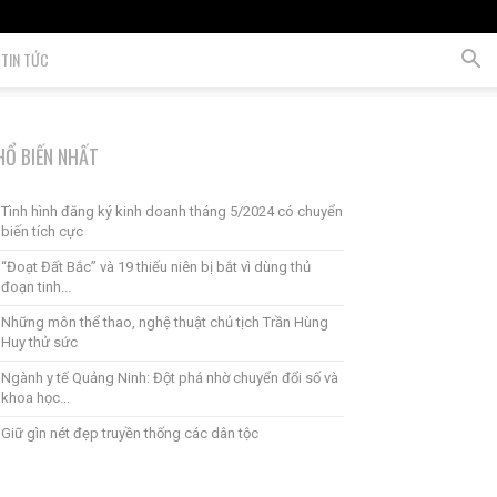
TIN TỨC
HỔ BIẾN NHẤT
Tình hình đăng ký kinh doanh tháng 5/2024 có chuyển
biến tích cực
“Đoạt Đất Bắc” và 19 thiếu niên bị bắt vì dùng thủ
đoạn tinh...
Những môn thể thao, nghệ thuật chủ tịch Trần Hùng
Huy thử sức
Ngành y tế Quảng Ninh: Đột phá nhờ chuyển đổi số và
khoa học...
Giữ gìn nét đẹp truyền thống các dân tộc