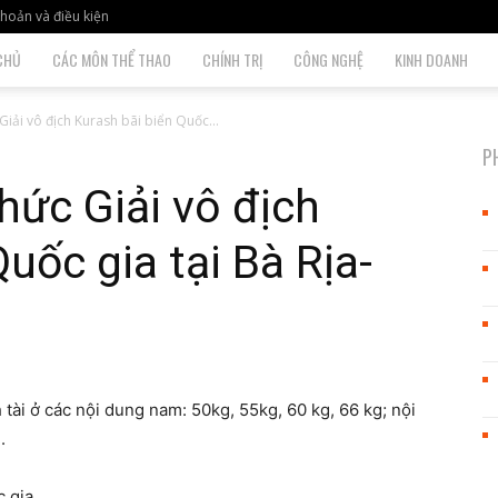
hoản và điều kiện
CHỦ
CÁC MÔN THỂ THAO
CHÍNH TRỊ
CÔNG NGHỆ
KINH DOANH
Giải vô địch Kurash bãi biển Quốc...
P
hức Giải vô địch
uốc gia tại Bà Rịa-
h tài ở các nội dung nam: 50kg, 55kg, 60 kg, 66 kg; nội
.
c gia