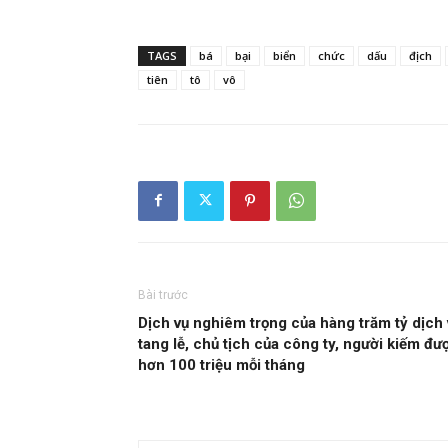
TAGS
bá
bại
biển
chức
dấu
địch
tiên
tô
vô
Bài trước
Dịch vụ nghiêm trọng của hàng trăm tỷ dịch 
tang lễ, chủ tịch của công ty, người kiếm đư
hơn 100 triệu mỗi tháng