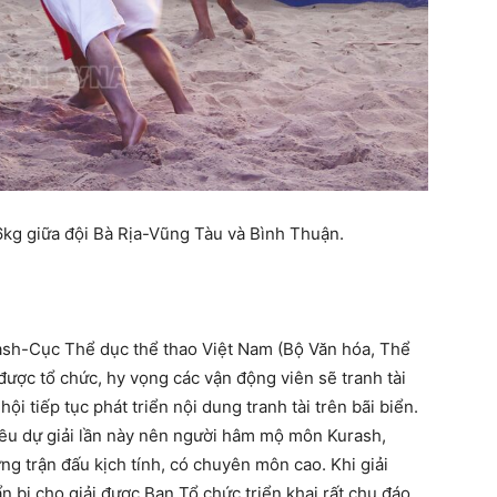
6kg giữa đội Bà Rịa-Vũng Tàu và Bình Thuận.
sh-Cục Thể dục thể thao Việt Nam (Bộ Văn hóa, Thể
i được tổ chức, hy vọng các vận động viên sẽ tranh tài
ội tiếp tục phát triển nội dung tranh tài trên bãi biển.
đều dự giải lần này nên người hâm mộ môn Kurash,
g trận đấu kịch tính, có chuyên môn cao. Khi giải
ẩn bị cho giải được Ban Tổ chức triển khai rất chu đáo.