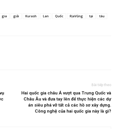
gia
giải
Kurash
Lan
Quốc
RịaVũng
tại
tàu
Bài tiếp theo
vụ
Hai quốc gia châu Á vượt qua Trung Quốc và
ợc
Châu Âu và đưa tay lên để thực hiện các dự
án siêu phá vỡ tất cả các hồ sơ xây dựng.
Công nghệ của hai quốc gia này là gì?