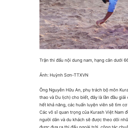
Trận thi đấu nội dung nam, hạng cân dưới 6
Ảnh: Huỳnh Sơn-TTXVN
Ông Nguyễn Hữu An, phụ trách bộ môn Kura
thao và Du lịch) cho biết, đây là lần đầu giả
hết khả năng, các huấn luyện viên sẽ tìm cơ h
Các võ sĩ quan trọng của Kurash Việt Nam 
người dân và du khách sẽ được theo dõi nhữn
được đưa ra thi đấu ngoài trời, công tác chu