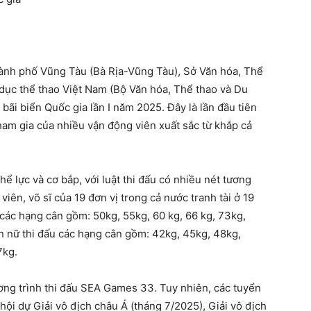
hành phố Vũng Tàu (Bà Rịa-Vũng Tàu), Sở Văn hóa, Thể
 dục thể thao Việt Nam (Bộ Văn hóa, Thể thao và Du
 bãi biển Quốc gia lần I năm 2025. Đây là lần đầu tiên
ham gia của nhiều vận động viên xuất sắc từ khắp cả
ể lực và cơ bắp, với luật thi đấu có nhiều nét tương
iên, võ sĩ của 19 đơn vị trong cả nước tranh tài ở 19
 các hạng cân gồm: 50kg, 55kg, 60 kg, 66 kg, 73kg,
ên nữ thi đấu các hạng cân gồm: 42kg, 45kg, 48kg,
7kg.
g trình thi đấu SEA Games 33. Tuy nhiên, các tuyển
hội dự Giải vô địch châu Á (tháng 7/2025), Giải vô địch