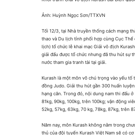
Ảnh: Huỳnh Ngọc Sơn/TTXVN
Tối 12/3, tại Nhà truyền thống cách mạng t
thao và Du lịch tỉnh phối hợp cùng Cục Thể
lịch) tổ chức lễ khai mạc Giải vô địch Kurash
giải đấu được tổ chức nhưng đã thu hút sự t
nước tham gia tranh tài tại giải.
Kurash là một môn võ chú trọng vào yếu tố th
đồng Judo. Giải thu hút gần 300 huấn luyện v
hạng cân. Trong đó, nội dung nam thi đấu ở
81kg, 90kg, 100kg, trên 100kg; vận động vi
52kg, 57kg, 63kg, 70 kg, 78kg, 87kg, trên 8
Năm nay, môn Kurash không nằm trong chươn
thủ của đội tuyển Kurash Việt Nam sẽ có cơ 