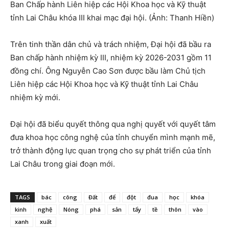
Ban Chấp hành Liên hiệp các Hội Khoa học và Kỹ thuật
tỉnh Lai Châu khóa III khai mạc đại hội. (Ảnh: Thanh Hiền)
Trên tinh thần dân chủ và trách nhiệm, Đại hội đã bầu ra
Ban chấp hành nhiệm kỳ III, nhiệm kỳ 2026-2031 gồm 11
đồng chí. Ông Nguyễn Cao Sơn được bầu làm Chủ tịch
Liên hiệp các Hội Khoa học và Kỹ thuật tỉnh Lai Châu
nhiệm kỳ mới.
Đại hội đã biểu quyết thông qua nghị quyết với quyết tâm
đưa khoa học công nghệ của tỉnh chuyển mình mạnh mẽ,
trở thành động lực quan trọng cho sự phát triển của tỉnh
Lai Châu trong giai đoạn mới.
TAGS
bác
công
Đất
để
đột
đua
học
khóa
kinh
nghệ
Nóng
phá
sản
tẩy
tề
thôn
vào
xanh
xuất