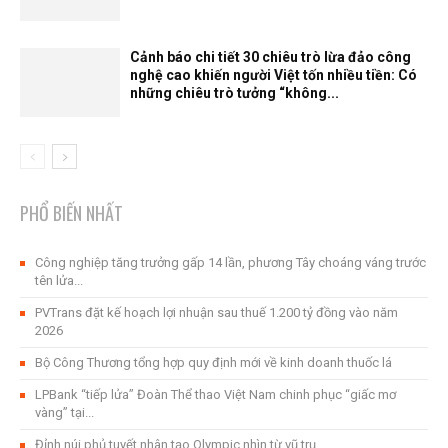
Cảnh báo chi tiết 30 chiêu trò lừa đảo công
nghệ cao khiến người Việt tốn nhiều tiền: Có
những chiêu trò tưởng “không...
PHỔ BIẾN NHẤT
Công nghiệp tăng trưởng gấp 14 lần, phương Tây choáng váng trước
tên lửa...
PVTrans đặt kế hoạch lợi nhuận sau thuế 1.200 tỷ đồng vào năm
2026
Bộ Công Thương tổng hợp quy định mới về kinh doanh thuốc lá
LPBank “tiếp lửa” Đoàn Thể thao Việt Nam chinh phục “giấc mơ
vàng” tại...
Đỉnh núi phủ tuyết nhân tạo Olympic nhìn từ vũ trụ