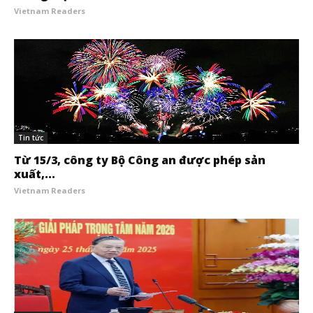
Vietnam Readers
Tin tức
Từ 15/3, công ty Bộ Công an được phép sản
xuất,...
Vietnam Readers