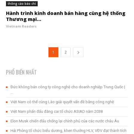
thông cáo báo chí
Hành trình kinh doanh bán hàng cùng hệ thống
Thương mại...
Vietnam Readers
1
2
PHỔ BIẾN NHẤT
Đức không bán công ty công nghệ cho doanh nghiệp Trung Quốc |
...
Việt Nam có thể cùng Lào giải quyết vấn đề bằng công nghệ
Việt Nam phấn đấu đăng cai tổ chức ASIAD năm 2038
Elon Musk chiến đấu chống lại chính phủ của các nước châu Âu
Hải Phỏng tổ chức biểu dương, khen thưởng HLV, VĐV đạt thành tích