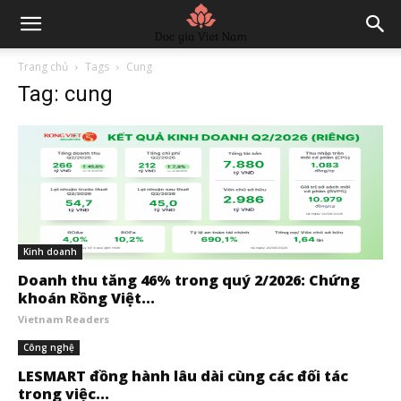
Trang chủ
Tags
Cung
Tag: cung
Kinh doanh
Doanh thu tăng 46% trong quý 2/2026: Chứng
khoán Rồng Việt...
Vietnam Readers
Công nghệ
LESMART đồng hành lâu dài cùng các đối tác
trong việc...