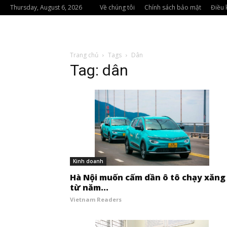
Thursday, August 6, 2026
Về chúng tôi
Chính sách bảo mật
Điều 
Trang chủ
Tags
Dân
Tag: dân
Kinh doanh
Hà Nội muốn cấm dần ô tô chạy xăng
từ năm...
Vietnam Readers