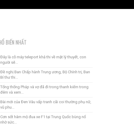
HỔ BIẾN NHẤT
Đây là cỗ máy teleport khả thi về mặt lý thuyết, con
người sẽ...
Đề nghị Ban Chấp hành Trung ương, Bộ Chính trị, Ban
Bí thư thi...
Tổng thống Pháp và vợ đã đi trong thanh kiếm trong
đêm và xem...
Bài mới của Đen Vâu vấp tranh cãi coi thường phụ nữ,
vũ phu...
Cơn sốt hâm mộ đua xe F1 tại Trung Quốc bùng nổ
nhờ sức...