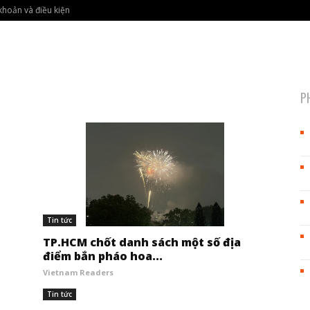
khoản và điều kiện
P
Tin tức
TP.HCM chốt danh sách một số địa
điểm bắn pháo hoa...
Vietnam Readers
Tin tức