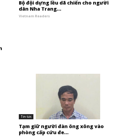
Bộ đội dựng lều dã chiến cho người
dân Nha Trang...
Vietnam Readers
n
Tin tức
Tạm giữ người đàn ông xông vào
phòng cấp cứu đe...