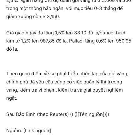
2,8%. Ngân hàng Citi dự đoán giá vàng từ $ 3.000 và 300
trong một thông báo ngắn, với mục tiêu 0-3 tháng để
giảm xuống còn $ 3,150.
Giá giao ngay đã tăng 1,5% lên 33,10 đô la/ounce, bạch
kim từ 1,2% lên 987,85 đô la, Palladi tăng 0,6% lên 950,95
đô la.
Theo quan điểm về sự phát triển phức tạp của giá vàng,
chính phủ đã yêu cầu củng cố việc quản lý thị trường
vàng, kiểm tra vi phạm, kiểm tra và giải quyết nghiêm
ngặt.
Sau Bảo Bình (theo Reuters) () ()[Tên nguồn])))
Nguồn: [Link nguồn]