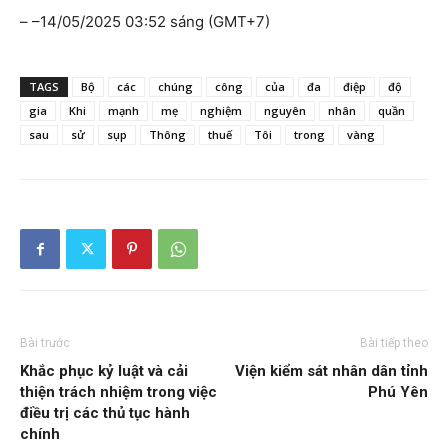
– –
14/05/2025 03:52 sáng (GMT+7)
TAGS
Bộ
các
chúng
công
của
đa
điệp
độ
gia
Khi
mạnh
mẹ
nghiệm
nguyên
nhân
quần
sau
sử
sụp
Thông
thuế
Tôi
trong
vàng
Bài trước
Bài tiếp theo
Khắc phục kỷ luật và cải
Viện kiểm sát nhân dân tỉnh
thiện trách nhiệm trong việc
Phú Yên
điều trị các thủ tục hành
chính