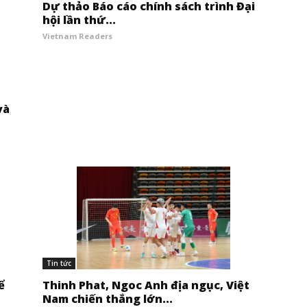
Dự thảo Báo cáo chính sách trình Đại
hội lần thứ...
Vietnam Readers
và
Tin tức
ể
Thinh Phat, Ngoc Anh địa ngục, Việt
Nam chiến thắng lớn...