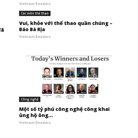
Vietnam Readers
Các môn thể thao
Vui, khỏe với thể thao quần chúng –
Báo Bà Rịa
đã
Vietnam Readers
Công nghệ
Một số tỷ phú công nghệ công khai
ủng hộ ông...
Vietnam Readers