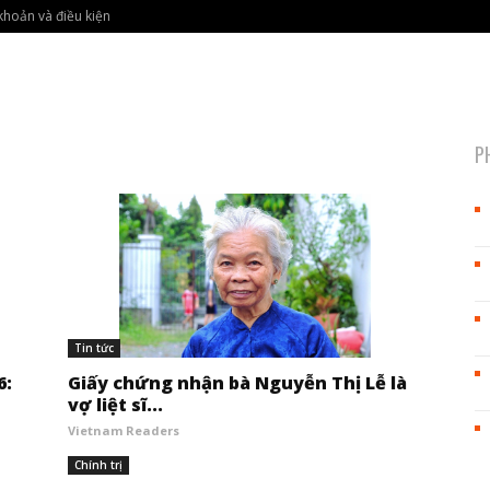
khoản và điều kiện
P
Tin tức
6:
Giấy chứng nhận bà Nguyễn Thị Lễ là
vợ liệt sĩ...
Vietnam Readers
Chính trị