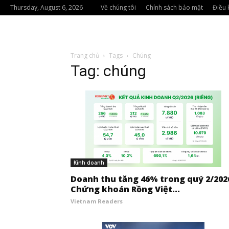
Thursday, August 6, 2026
Về chúng tôi
Chính sách bảo mật
Điều 
Trang chủ
Tags
Chúng
Tag: chúng
Kinh doanh
Doanh thu tăng 46% trong quý 2/202
Chứng khoán Rồng Việt...
Vietnam Readers