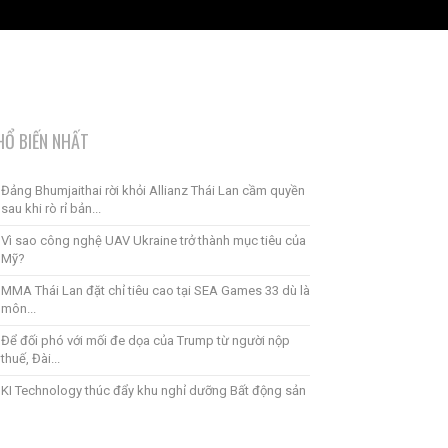
HỔ BIẾN NHẤT
Đảng Bhumjaithai rời khỏi Allianz Thái Lan cầm quyền
sau khi rò rỉ bản...
Vì sao công nghệ UAV Ukraine trở thành mục tiêu của
Mỹ?
MMA Thái Lan đặt chỉ tiêu cao tại SEA Games 33 dù là
môn...
Để đối phó với mối đe dọa của Trump từ người nộp
thuế, Đài...
KI Technology thúc đẩy khu nghỉ dưỡng Bất động sản