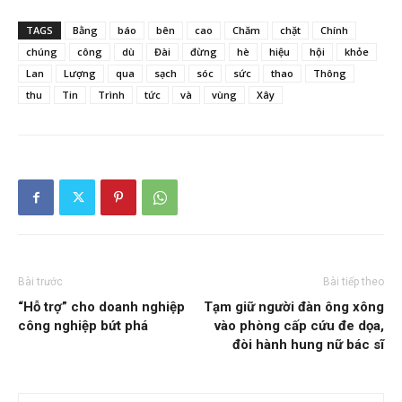
TAGS
Bằng
báo
bên
cao
Chăm
chặt
Chính
chúng
công
dù
Đài
đừng
hè
hiệu
hội
khỏe
Lan
Lượng
qua
sạch
sóc
sức
thao
Thông
thu
Tin
Trình
tức
và
vùng
Xây
Bài trước
Bài tiếp theo
“Hỗ trợ” cho doanh nghiệp
Tạm giữ người đàn ông xông
công nghiệp bứt phá
vào phòng cấp cứu đe dọa,
đòi hành hung nữ bác sĩ