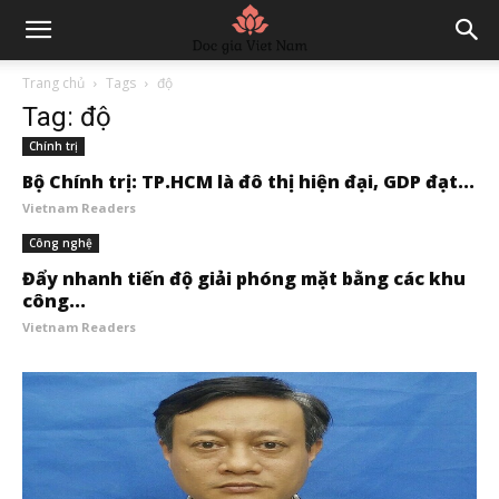
Trang chủ
Tags
độ
Tag: độ
Chính trị
Bộ Chính trị: TP.HCM là đô thị hiện đại, GDP đạt...
Vietnam Readers
Công nghệ
Đẩy nhanh tiến độ giải phóng mặt bằng các khu
công...
Vietnam Readers