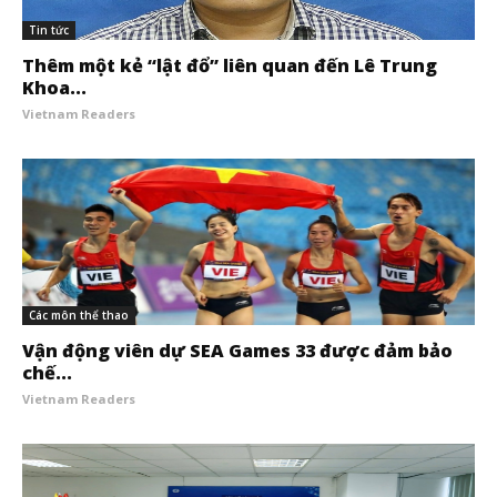
Tin tức
Thêm một kẻ “lật đổ” liên quan đến Lê Trung
Khoa...
Vietnam Readers
Các môn thể thao
Vận động viên dự SEA Games 33 được đảm bảo
chế...
Vietnam Readers