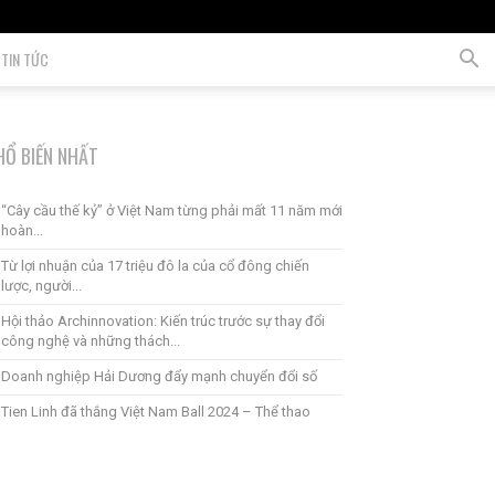
TIN TỨC
HỔ BIẾN NHẤT
“Cây cầu thế kỷ” ở Việt Nam từng phải mất 11 năm mới
hoàn...
Từ lợi nhuận của 17 triệu đô la của cổ đông chiến
lược, người...
Hội thảo Archinnovation: Kiến trúc trước sự thay đổi
công nghệ và những thách...
Doanh nghiệp Hải Dương đẩy mạnh chuyển đổi số
Tien Linh đã thắng Việt Nam Ball 2024 – Thể thao