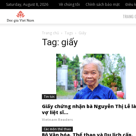
Saturday, August 8, 2026
Về chúng tôi
Chính sách bảo mật
Điều k
độc
TRANG 
giả
Trang chủ
Tags
Giấy
Tag: giấy
việt
nam
Tin tức
Giấy chứng nhận bà Nguyễn Thị Lễ là
vợ liệt sĩ...
Vietnam Readers
Các môn thể thao
Bộ Văn hóa, Thể thao và Du lịch cấp,