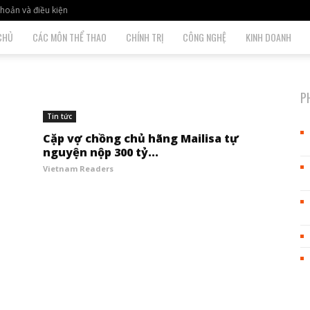
hoản và điều kiện
CHỦ
CÁC MÔN THỂ THAO
CHÍNH TRỊ
CÔNG NGHỆ
KINH DOANH
P
Tin tức
Cặp vợ chồng chủ hãng Mailisa tự
nguyện nộp 300 tỷ...
Vietnam Readers