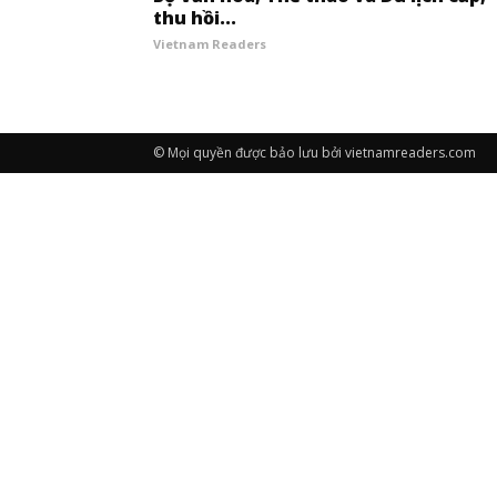
thu hồi...
Vietnam Readers
© Mọi quyền được bảo lưu bởi vietnamreaders.com