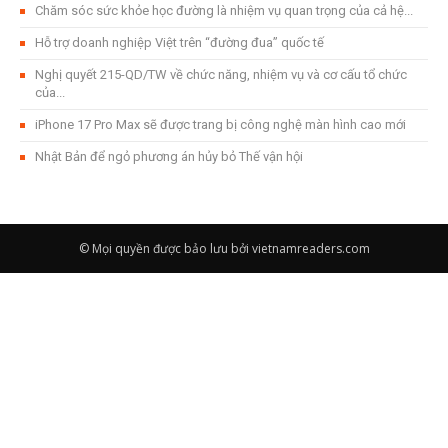
Chăm sóc sức khỏe học đường là nhiệm vụ quan trọng của cả hệ...
Hỗ trợ doanh nghiệp Việt trên “đường đua” quốc tế
Nghị quyết 215-QD/TW về chức năng, nhiệm vụ và cơ cấu tổ chức
của...
iPhone 17 Pro Max sẽ được trang bị công nghệ màn hình cao mới
Nhật Bản để ngỏ phương án hủy bỏ Thế vận hội
© Mọi quyền được bảo lưu bởi vietnamreaders.com