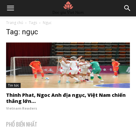
Trang chủ
Tags
Ngục
Tag: ngục
Tin tức
Thinh Phat, Ngoc Anh địa ngục, Việt Nam chiến
thắng lớn...
Vietnam Readers
PHỔ BIẾN NHẤT