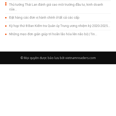
Thủ tướng Thái Lan đánh giá cao môi trường đầu tư, kinh doanh
của...
Đặt hàng các đơn vị hành chính ở tất cả các cấp
Kỳ họp thứ 8 Ban Kiểm tra Quân ủy Trung ương nhiệm kỳ 2020-2025...
Những mẹo đơn giản giúp trì hoãn lão hóa lên não bộ | Tin...
© Mọi quyền được bảo lưu bởi vietnamreaders.com