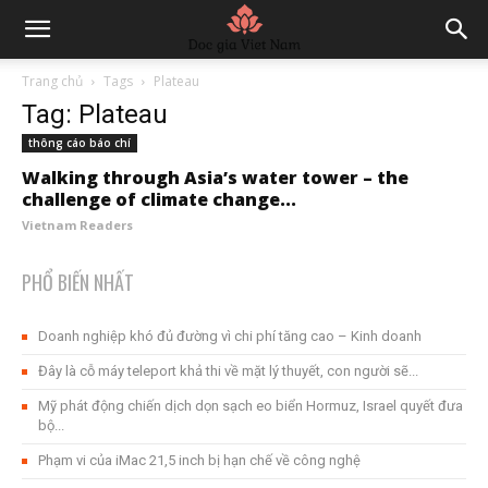
Trang chủ
Tags
Plateau
Tag: Plateau
thông cáo báo chí
Walking through Asia’s water tower – the
challenge of climate change...
Vietnam Readers
PHỔ BIẾN NHẤT
Doanh nghiệp khó đủ đường vì chi phí tăng cao – Kinh doanh
Đây là cỗ máy teleport khả thi về mặt lý thuyết, con người sẽ...
Mỹ phát động chiến dịch dọn sạch eo biển Hormuz, Israel quyết đưa
bộ...
Phạm vi của iMac 21,5 inch bị hạn chế về công nghệ