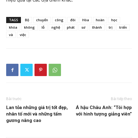
TAGS
Bộ
chuyển
công
đôi
Hòa
hoàn
học
khóa
không
lỗ
nghệ
phát
sơ
thành
trị
triển
và
việc
Bài trước
Bài tiếp theo
Lan tỏa những giá trị tốt đẹp,
Á hậu Châu Anh: “Tôi hợp
nhân tố mới và những tấm
với hình tượng giảng viên”
gương nâng cao