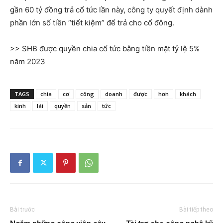
gần 60 tỷ đồng trả cổ tức lần này, công ty quyết định dành
phần lớn số tiền “tiết kiệm” để trả cho cổ đông.
>> SHB được quyền chia cổ tức bằng tiền mặt tỷ lệ 5%
năm 2023
TAGS
chia
cơ
công
doanh
được
hơn
khách
kinh
lái
quyền
sản
tức
Bài trước
Bài tiếp theo