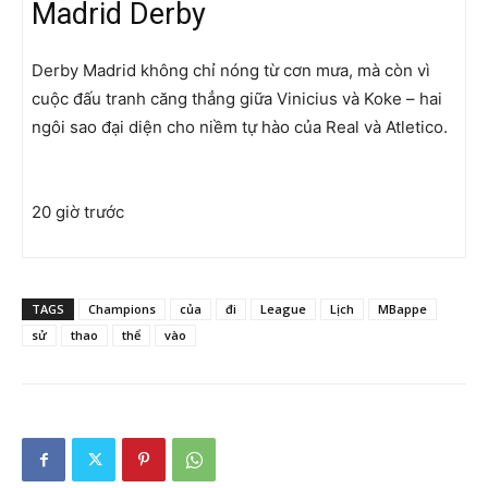
Madrid Derby
Derby Madrid không chỉ nóng từ cơn mưa, mà còn vì
cuộc đấu tranh căng thẳng giữa Vinicius và Koke – hai
ngôi sao đại diện cho niềm tự hào của Real và Atletico.
20 giờ trước
TAGS
Champions
của
đi
League
Lịch
MBappe
sử
thao
thể
vào