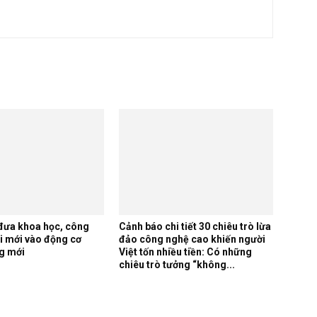
Cảnh báo chi tiết 30 chiêu trò lừa
đưa khoa học, công
đảo công nghệ cao khiến người
i mới vào động cơ
Việt tốn nhiều tiền: Có những
g mới
chiêu trò tưởng “không...