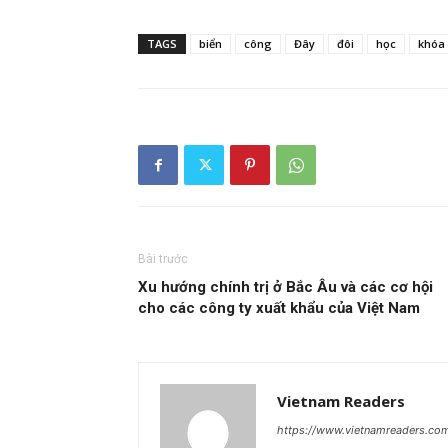
TAGS
biển
công
Đây
đôi
học
khóa
Bài trước
Xu hướng chính trị ở Bắc Âu và các cơ hội
cho các công ty xuất khẩu của Việt Nam
Vietnam Readers
https://www.vietnamreaders.co