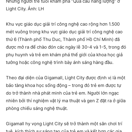
Những người trẻ tuổi khám phá “Quả cầu năng lượng” ở
Light City. Ảnh: LH
Khu vực giáo dục giải trí công nghệ cao rộng hơn 1.500
mét vuông trong khu vực giáo dục giải trí công nghệ cao
thứ 6 (Thành phố Thu Duc, Thành phố Hồ Chí Minh) đã
được mở ra để chào đón các ngày lễ 30-4 và 1-5, trong đó
phụ huynh và trẻ em khám phá thế giới của khoa học giả
tưởng hoặc công nghệ trình bày ánh sáng hàng đầu.
Theo đại diện của Gigamall, Light City được định vị là một
bảo tàng khoa học sống động – trong đó trẻ em được tự
do trở thành nhà phát minh của trẻ em. Người lớn ngạc
nhiên bởi thí nghiệm vật lý ma thuật và gen Z đặt ra ở giữa
phòng chiếu sáng nghệ thuật.
Gigamall hy vọng Light City sẽ trở thành một sân chơi trí
tuệ, kích thích sự sáng tạo của trẻ em và kết hợp các gia