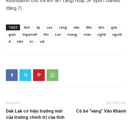
Roundation cho trẻ em (B1 Tầng) hoặc JP Sport Games
(tầng 7).
TAGS
Anh
ấy
cao
công
dấu
đến
đức
giải
giáo
Gigamall
Khi
Lan
mang
máu
nghệ
người
ở
tiên
trị
với
Bài trước
Bài tiếp theo
Dak Lak có hiệu trưởng mới
Cô bé “vàng” Vân Khánh
của trường chính trị của tỉnh