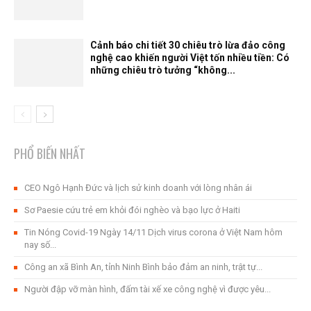
Cảnh báo chi tiết 30 chiêu trò lừa đảo công
nghệ cao khiến người Việt tốn nhiều tiền: Có
những chiêu trò tưởng “không...
PHỔ BIẾN NHẤT
CEO Ngô Hạnh Đức và lịch sử kinh doanh với lòng nhân ái
Sơ Paesie cứu trẻ em khỏi đói nghèo và bạo lực ở Haiti
Tin Nóng Covid-19 Ngày 14/11 Dịch virus corona ở Việt Nam hôm
nay số...
Công an xã Bình An, tỉnh Ninh Bình bảo đảm an ninh, trật tự...
Người đập vỡ màn hình, đấm tài xế xe công nghệ vì được yêu...