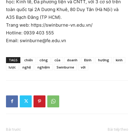
học: Kinh tế, Đa phương tiện và CNTT, với 3 cơ sở trên
toàn quốc tại 2A Dương Khuê, 80 Duy Tân (Hà Nội) và
A35 Bạch Đằng (TP HCM).
Trang web: https://swinburne-vn.edu.vn/
Hotline: 0939 403 555
Email:
swinburne@fe.edu.vn
TAGS
chiến
công
của
doanh
Định
hướng
kinh
lược
nghệ
nghiệm
Swinburne
với
Bài trước
Bài tiếp theo