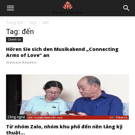
Trang chủ
Tags
đến
Tag: đến
Chính trị
Hören Sie sich den Musikabend „Connecting
Arms of Love“ an
Vietnam Readers
Công nghệ
Từ nhóm Zalo, nhóm khu phố đến nền tảng kỹ
thuật...