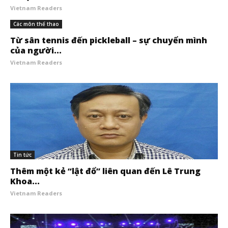
Vietnam Readers
Các môn thể thao
Từ sân tennis đến pickleball – sự chuyển mình
của người...
Vietnam Readers
Tin tức
Thêm một kẻ “lật đổ” liên quan đến Lê Trung
Khoa...
Vietnam Readers