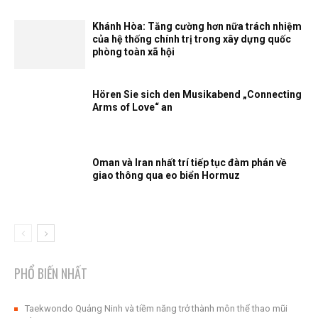
Khánh Hòa: Tăng cường hơn nữa trách nhiệm
của hệ thống chính trị trong xây dựng quốc
phòng toàn xã hội
Hören Sie sich den Musikabend „Connecting
Arms of Love“ an
Oman và Iran nhất trí tiếp tục đàm phán về
giao thông qua eo biển Hormuz
PHỔ BIẾN NHẤT
Taekwondo Quảng Ninh và tiềm năng trở thành môn thể thao mũi