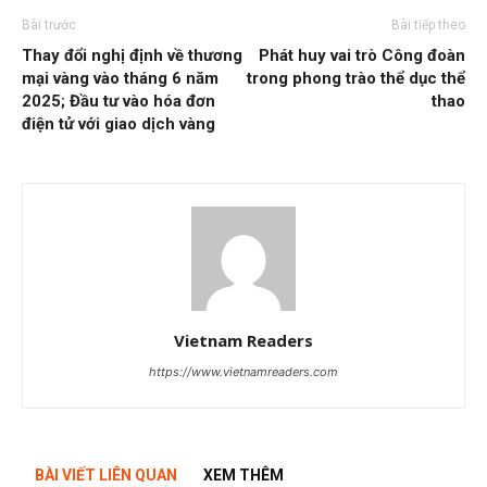
Bài trước
Bài tiếp theo
Thay đổi nghị định về thương
Phát huy vai trò Công đoàn
mại vàng vào tháng 6 năm
trong phong trào thể dục thể
2025; Đầu tư vào hóa đơn
thao
điện tử với giao dịch vàng
Vietnam Readers
https://www.vietnamreaders.com
BÀI VIẾT LIÊN QUAN
XEM THÊM