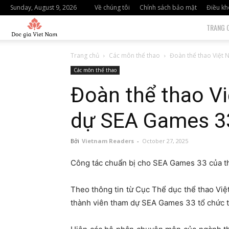
Sunday, August 9, 2026
Về chúng tôi
Chính sách bảo mật
Điều kh
độc
TRANG 
giả
Trang chủ
Các môn thể thao
Đoàn thể thao Việt 
Các môn thể thao
việt
Đoàn thể thao V
nam
dự SEA Games 33
Bởi
Vietnam Readers
-
October 27, 2025
Công tác chuẩn bị cho SEA Games 33 của th
Theo thông tin từ Cục Thể dục thể thao Việ
thành viên tham dự SEA Games 33 tổ chức tạ