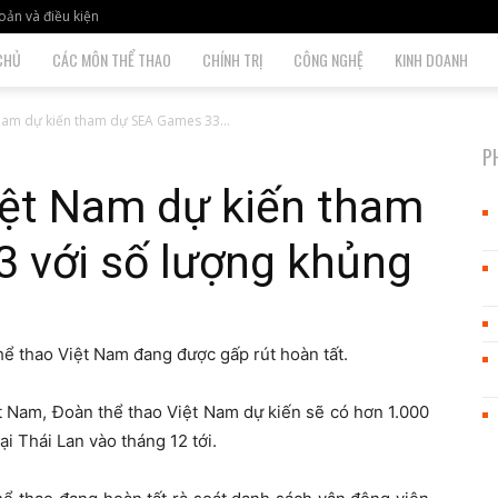
oản và điều kiện
CHỦ
CÁC MÔN THỂ THAO
CHÍNH TRỊ
CÔNG NGHỆ
KINH DOANH
Nam dự kiến tham dự SEA Games 33...
P
iệt Nam dự kiến tham
 với số lượng khủng
ể thao Việt Nam đang được gấp rút hoàn tất.
t Nam, Đoàn thể thao Việt Nam dự kiến sẽ có hơn 1.000
i Thái Lan vào tháng 12 tới.