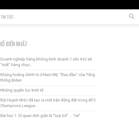
TIN TỨC
HỔ BIẾN NHẤT
Doanh nghiệp hàng không kinh doanh 1 vốn 4 từ sẽ
“mất” hàng chục...
Khủng hoảng chính trị ở Nam Mỹ: “Đau đầu” của Tổng
thống Biden
Những quyền lực kinh tế
Đội Huynh NHU đã tạo ra một trận động đất trong AFC
Champions League...
Bài học 1: Sĩ quan đơn giản là “loại bỏ” … “rơi”