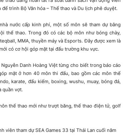
ể thao đang hoàn tất rà soát danh sách vận động viên
 để trình Bộ Văn hóa – Thể thao và Du lịch phê duyệt.
 nhà nước cấp kinh phí, một số môn sẽ tham dự bằng
hội thể thao. Trong đó có các bộ môn như bóng chày,
n, teqball, MMA, thuyền máy và Esports. Đây được xem là
mới có cơ hội góp mặt tại đấu trường khu vực.
 Nguyễn Danh Hoàng Việt từng cho biết trong báo cáo
 góp mặt ở hơn 40 môn thi đấu, bao gồm các môn thế
ondo, karate, đấu kiếm, boxing, wushu, muay, bóng đá,
 quần vợt.
ôn thể thao mới như trượt băng, thể thao điện tử, golf
ành viên tham dự SEA Games 33 tại Thái Lan cuối năm