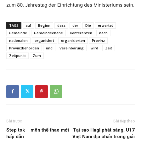
zum 80. Jahrestag der Einrichtung des Ministeriums sein.
TAGS
auf
Beginn
dass
der
Die
erwartet
Gemeinde
Gemeindeebene
Konferenzen
nach
nationalen
organisiert
organisierten
Provinz
Provinzbehörden
und
Vereinbarung
wird
Zeit
Zeitpunkt
Zum
Bài trước
Bài tiếp theo
Step tok – môn thể thao mới
Tại sao Hagl phát sáng, U17
hấp dẫn
Việt Nam địa chấn trong giải