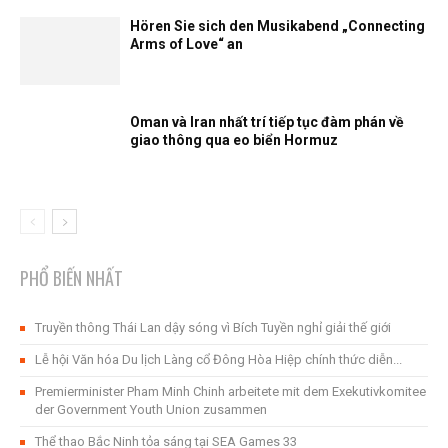
Hören Sie sich den Musikabend „Connecting
Arms of Love“ an
Oman và Iran nhất trí tiếp tục đàm phán về
giao thông qua eo biển Hormuz
PHỔ BIẾN NHẤT
Truyền thông Thái Lan dậy sóng vì Bích Tuyền nghỉ giải thế giới
Lễ hội Văn hóa Du lịch Làng cổ Đông Hòa Hiệp chính thức diễn...
Premierminister Pham Minh Chinh arbeitete mit dem Exekutivkomitee
der Government Youth Union zusammen
Thể thao Bắc Ninh tỏa sáng tại SEA Games 33