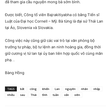
đã tham gia cầu nguyện mong bà sớm bình.
Được biết, Công tố viên Bajrakitiyabha có bằng Tiến sĩ
Luật của Đại học Cornell – Mỹ. Bà từng là đại sứ Thái Lan
tại Áo, Slovenia và Slovakia.
Công việc này cũng giữ các vai trò tại văn phòng bộ
trưởng tư pháp, bộ tư lệnh an ninh hoàng gia, đồng thời
giữ cương vị tứ lan tại ủy ban liên hợp quốc vô cùng mãn
phạ. .
Bàng Hồng
TAGS
bất
công
khiến
Lan
nguyên
nhân
nhập
nhiều
sau
Thái
tĩnh
tuần
vấn
viên