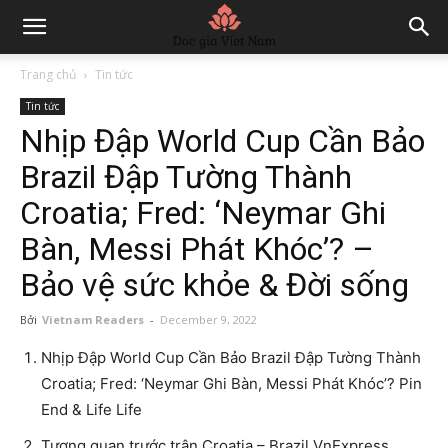
Trang chủ
Tin tức
Tin tức
Nhịp Đập World Cup Cần Bảo
Brazil Đập Tường Thành
Croatia; Fred: ‘Neymar Ghi
Bàn, Messi Phát Khóc’? –
Bảo vệ sức khỏe & Đời sống
Bởi
Vietnam Readers
-
December 9, 2022
Nhịp Đập World Cup Cần Bảo Brazil Đập Tường Thành
Croatia; Fred: ‘Neymar Ghi Bàn, Messi Phát Khóc’? Pin
End & Life Life
Tương quan trước trận Croatia – Brazil VnExpress