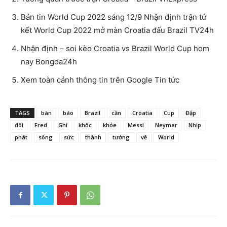
Bản tin World Cup 2022 sáng 12/9 Nhận định trận tứ
kết World Cup 2022 mở màn Croatia đấu Brazil TV24h
Nhận định – soi kèo Croatia vs Brazil World Cup hom
nay Bongda24h
Xem toàn cảnh thông tin trên Google Tin tức
TAGS
bàn
báo
Brazil
cần
Croatia
Cup
Đập
đôi
Fred
Ghi
khốc
khỏe
Messi
Neymar
Nhịp
phát
sông
sức
thành
tướng
về
World