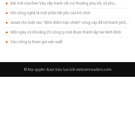
Bài mới của Đen Vâu vấp tranh cãi coi thường phụ nữ, vũ phu...
Khi công nghệ là một phần tất yếu của trò chơi
Israel cho biết vào “đỉnh điểm trận chiến” vòng vây đã tới thành phố...
Mỗi ngày có khoảng 23 công ty mới được thành lập tại Ninh Bình
Các công ty tham gia sản xuất
© Mọi quyền được bảo lưu bởi vietnamreaders.com