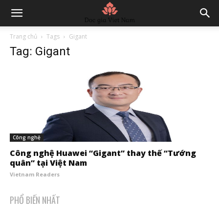
Trang chủ
Tags
Gigant
Tag: Gigant
Công nghệ
Công nghệ Huawei “Gigant” thay thế “Tướng
quân” tại Việt Nam
Vietnam Readers
PHỔ BIẾN NHẤT