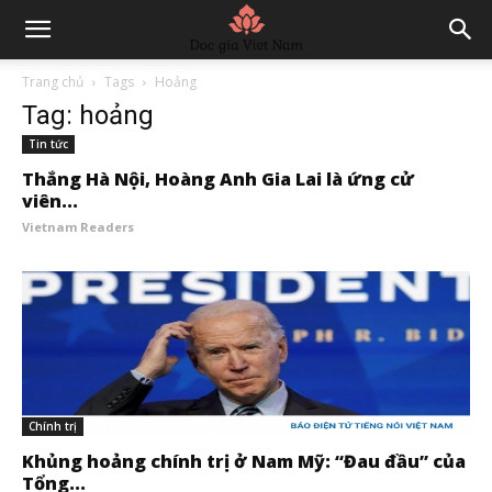
Trang chủ
Tags
Hoảng
Tag: hoảng
Tin tức
Thắng Hà Nội, Hoàng Anh Gia Lai là ứng cử
viên...
Vietnam Readers
Chính trị
Khủng hoảng chính trị ở Nam Mỹ: “Đau đầu” của
Tổng...