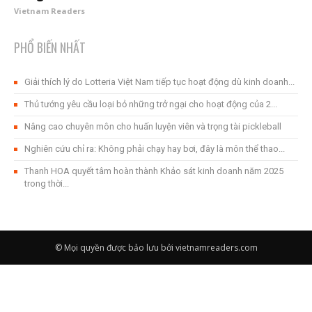
Vietnam Readers
PHỔ BIẾN NHẤT
Giải thích lý do Lotteria Việt Nam tiếp tục hoạt động dù kinh doanh...
Thủ tướng yêu cầu loại bỏ những trở ngại cho hoạt động của 2...
Nâng cao chuyên môn cho huấn luyện viên và trọng tài pickleball
Nghiên cứu chỉ ra: Không phải chạy hay bơi, đây là môn thể thao...
Thanh HOA quyết tâm hoàn thành Khảo sát kinh doanh năm 2025
trong thời...
© Mọi quyền được bảo lưu bởi vietnamreaders.com