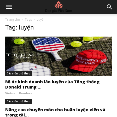
Trang chủ
Tags
Luyện
Tag: luyện
Các môn thể thao
Bộ óc kinh doanh lão luyện của Tổng thống
Donald Trump:...
Vietnam Readers
Các môn thể thao
Nâng cao chuyên môn cho huấn luyện viên và
trọng tài...