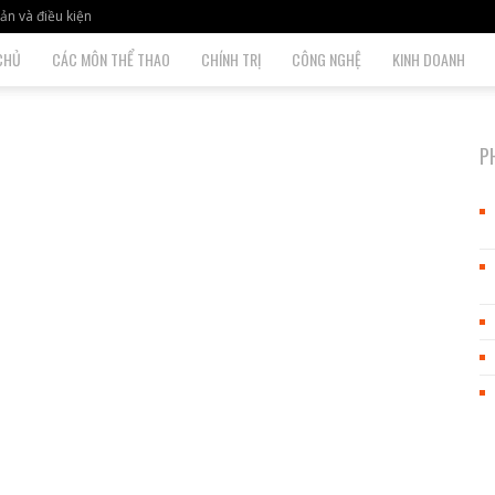
ản và điều kiện
CHỦ
CÁC MÔN THỂ THAO
CHÍNH TRỊ
CÔNG NGHỆ
KINH DOANH
P