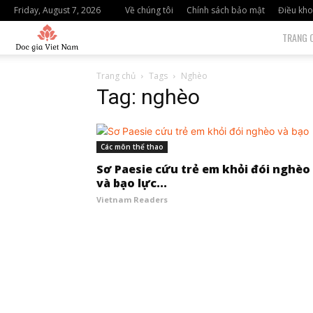
Friday, August 7, 2026
Về chúng tôi
Chính sách bảo mật
Điều kho
độc
TRANG 
giả
Trang chủ
Tags
Nghèo
Tag: nghèo
việt
nam
Các môn thể thao
Sơ Paesie cứu trẻ em khỏi đói nghèo
và bạo lực...
Vietnam Readers