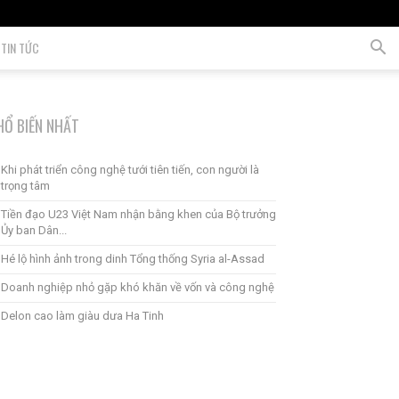
TIN TỨC
HỔ BIẾN NHẤT
Khi phát triển công nghệ tưới tiên tiến, con người là
trọng tâm
Tiền đạo U23 Việt Nam nhận bằng khen của Bộ trưởng
Ủy ban Dân...
Hé lộ hình ảnh trong dinh Tổng thống Syria al-Assad
Doanh nghiệp nhỏ gặp khó khăn về vốn và công nghệ
Delon cao làm giàu dưa Ha Tinh