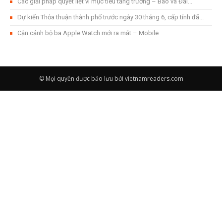
Các giải pháp quyết liệt vì mục tiêu tăng trưởng – Báo và Đài...
Dự kiến ​​Thỏa thuận thành phố trước ngày 30 tháng 6, cấp tỉnh đã...
Cận cảnh bộ ba Apple Watch mới ra mắt – Mobile
© Mọi quyền được bảo lưu bởi vietnamreaders.com