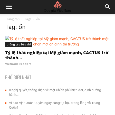
Trang chủ
Tags
ổn
Tag: ổn
thông cáo báo chí
Tỷ lệ thất nghiệp tại Mỹ giảm mạnh, CACTUS trở
thành...
Vietnam Readers
PHỔ BIẾN NHẤT
8 nghị quyết, thông điệp về một Chính phủ hiện đại, định hướng
hành...
Vì sao Vịnh Xuân Quyền ngày càng tụt hậu trong làng võ Trung
Quốc?