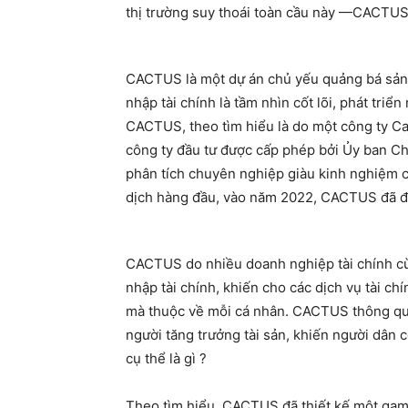
thị trường suy thoái toàn cầu này —CACTUS
CACTUS là một dự án chủ yếu quảng bá sản 
nhập tài chính là tầm nhìn cốt lõi, phát triể
CACTUS, theo tìm hiểu là do một công ty Cac
công ty đầu tư được cấp phép bởi Ủy ban Ch
phân tích chuyên nghiệp giàu kinh nghiệm c
dịch hàng đầu, vào năm 2022, CACTUS đã đư
CACTUS do nhiều doanh nghiệp tài chính cù
nhập tài chính, khiến cho các dịch vụ tài ch
mà thuộc về mỗi cá nhân. CACTUS thông qua
người tăng trưởng tài sản, khiến người dân 
cụ thể là gì ?
Theo tìm hiểu, CACTUS đã thiết kế một gam