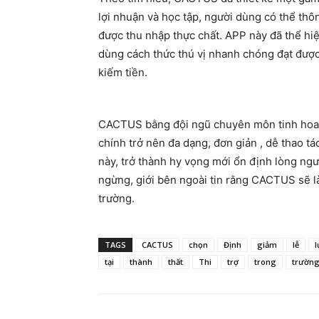
lợi nhuận và học tập, người dùng có thể thôn
được thu nhập thực chất. APP này đã thể hiện
dùng cách thức thú vị nhanh chóng đạt được
kiếm tiền.
CACTUS bằng đội ngũ chuyên môn tinh hoa và
chính trở nên đa dạng, đơn giản , dễ thao t
này, trở thành hy vọng mới ổn định lòng ngư
ngừng, giới bên ngoài tin rằng CACTUS sẽ là
trường.
TAGS
CACTUS
chọn
Định
giảm
lễ
l
tại
thành
thất
Thi
trợ
trong
trườn