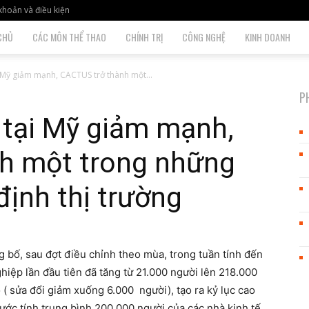
khoản và điều kiện
CHỦ
CÁC MÔN THỂ THAO
CHÍNH TRỊ
CÔNG NGHỆ
KINH DOANH
i Mỹ giảm mạnh, CACTUS trở thành một...
P
p tại Mỹ giảm mạnh,
h một trong những
định thị trường
 bố, sau đợt điều chỉnh theo mùa, trong tuần tính đến
ghiệp lần đầu tiên đã tăng từ 21.000 người lên 218.000
 ( sửa đổi giảm xuống 6.000 người), tạo ra kỷ lục cao
 ước tính trung bình 200.000 người của các nhà kinh tế.