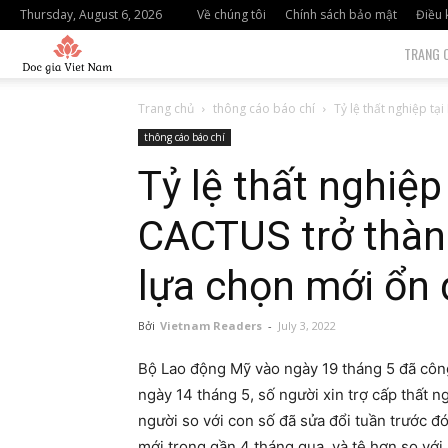
Thursday, August 6, 2026
Về chúng tôi
Chính sách bảo mật
Điều 
độc
TRANG 
giả
Trang chủ
thông cáo báo chí
Tỷ lệ thất nghiệp tạ
thông cáo báo chí
việt
Tỷ lệ thất nghiệ
nam
CACTUS trở thàn
lựa chọn mới ổn 
Bởi
Vietnam Readers
-
July 3, 2022
Bộ Lao động Mỹ vào ngày 19 tháng 5 đã công
ngày 14 tháng 5, số người xin trợ cấp thất n
người so với con số đã sửa đổi tuần trước đó
mới trong gần 4 tháng qua, và tệ hơn so với