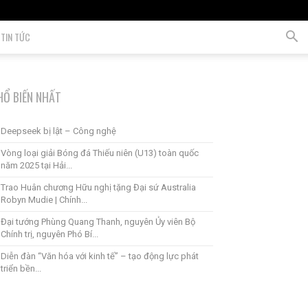
TIN TỨC
HỔ BIẾN NHẤT
Deepseek bị lật – Công nghệ
Vòng loại giải Bóng đá Thiếu niên (U13) toàn quốc
năm 2025 tại Hải...
Trao Huân chương Hữu nghị tặng Đại sứ Australia
Robyn Mudie | Chính...
Đại tướng Phùng Quang Thanh, nguyên Ủy viên Bộ
Chính trị, nguyên Phó Bí...
Diễn đàn “Văn hóa với kinh tế” – tạo động lực phát
triển bền...