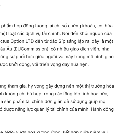
.
phẩm hợp đồng tương lai chỉ số chứng khoán, coi hòa
n một loạt các dịch vụ tài chính. Nói đến khởi nguồn của
tus Option LTD đến từ đảo Síp sáng lập ra, đây là một
âu Âu (EUCommission), có nhiều giao dịch viên, nhà
ùng sự phối hợp giữa người và máy trong mô hình giao
ợc khởi động, với triển vọng đầy hứa hẹn.
ng tham gia, hy vọng gây dựng nên một thị trường hòa
ính không chỉ bó hẹp trong các tầng lớp tinh hoa nữa,
 sản phẩm tài chính đơn giản dễ sử dụng giúp mọi
có được năng lực quản lý tài chính của mình. Hành động
e APP- vườn hoa xương rồng, kết hợp giữa niềm vui,