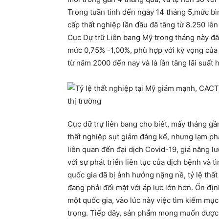
Trong tuần tính đến ngày 14 tháng 5,mức bì
cấp thất nghiệp lần đầu đã tăng từ 8.250 lên
Cục Dự trữ Liên bang Mỹ trong tháng này đã 
mức 0,75% -1,00%, phù hợp với kỳ vọng của th
từ năm 2000 đến nay và là lần tăng lãi suất h
Cục dữ trự liên bang cho biết, mấy tháng gần
thất nghiệp sụt giảm đáng kể, nhưng lạm ph
liên quan đến đại dịch Covid-19, giá năng l
với sự phát triển liên tục của dịch bệnh và t
quốc gia đã bị ảnh hưởng nặng nề, tỷ lệ thấ
đang phải đối mặt với áp lực lớn hơn. Ổn đị
một quốc gia, vào lúc này việc tìm kiếm mục 
trọng. Tiếp đây, sản phẩm mong muốn được gi