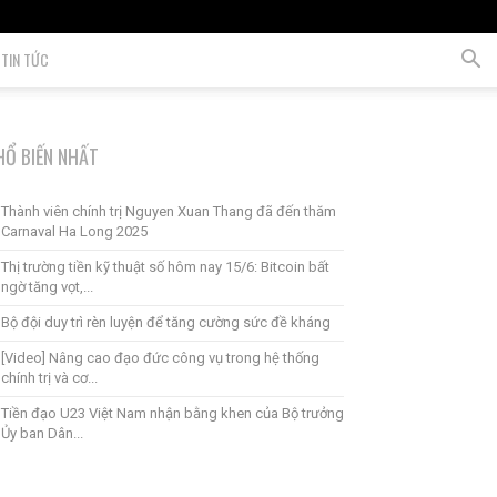
TIN TỨC
HỔ BIẾN NHẤT
Thành viên chính trị Nguyen Xuan Thang đã đến thăm
Carnaval Ha Long 2025
Thị trường tiền kỹ thuật số hôm nay 15/6: Bitcoin bất
ngờ tăng vọt,...
Bộ đội duy trì rèn luyện để tăng cường sức đề kháng
[Video] Nâng cao đạo đức công vụ trong hệ thống
chính trị và cơ...
Tiền đạo U23 Việt Nam nhận bằng khen của Bộ trưởng
Ủy ban Dân...