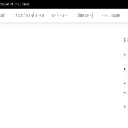
khoản và điều kiện
CHỦ
CÁC MÔN THỂ THAO
CHÍNH TRỊ
CÔNG NGHỆ
KINH DOANH
P