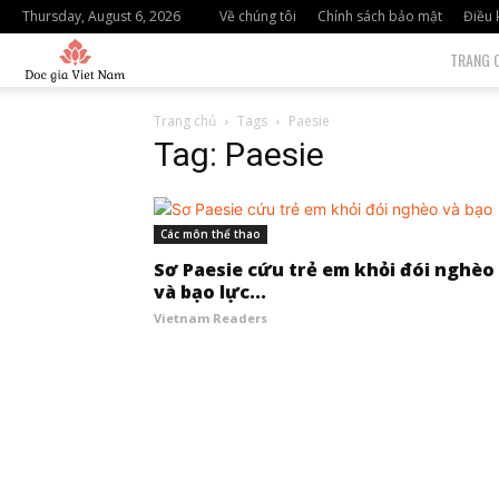
Thursday, August 6, 2026
Về chúng tôi
Chính sách bảo mật
Điều 
độc
TRANG 
giả
Trang chủ
Tags
Paesie
Tag: Paesie
việt
nam
Các môn thể thao
Sơ Paesie cứu trẻ em khỏi đói nghèo
và bạo lực...
Vietnam Readers