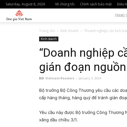
Saturday, August 8, 2026
Về chúng tôi
Chính sách bảo mật
Điều k
độc
TRANG 
giả
Trang chủ
Kinh doanh
“Doanh nghiệp cần kịch bả
Kinh doanh
việt
“Doanh nghiệp cầ
nam
gián đoạn nguồn
Bởi
Vietnam Readers
-
January 3, 2024
Bộ trưởng Bộ Công Thương yêu cầu các doan
cấp hàng tháng, hàng quý để tránh gián đo
Yêu cầu này được Bộ trưởng Công Thương N
xăng dầu chiều 3/1.