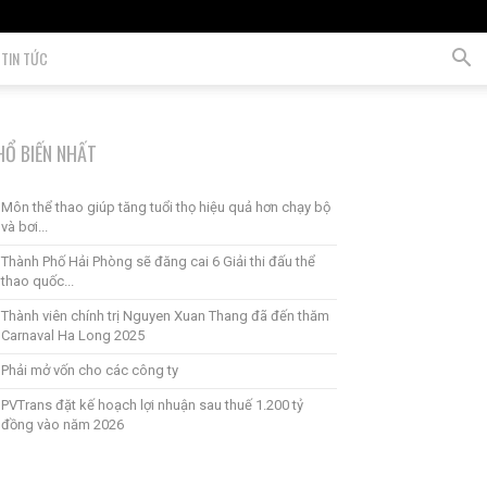
TIN TỨC
HỔ BIẾN NHẤT
Môn thể thao giúp tăng tuổi thọ hiệu quả hơn chạy bộ
và bơi...
Thành Phố Hải Phòng sẽ đăng cai 6 Giải thi đấu thể
thao quốc...
Thành viên chính trị Nguyen Xuan Thang đã đến thăm
Carnaval Ha Long 2025
Phải mở vốn cho các công ty
PVTrans đặt kế hoạch lợi nhuận sau thuế 1.200 tỷ
đồng vào năm 2026