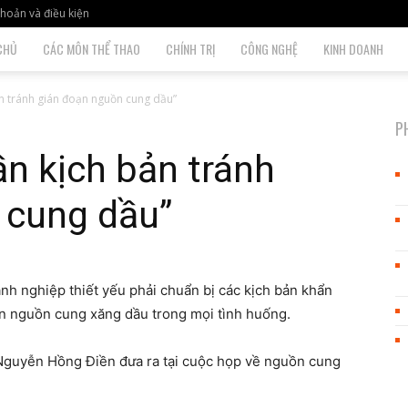
hoản và điều kiện
CHỦ
CÁC MÔN THỂ THAO
CHÍNH TRỊ
CÔNG NGHỆ
KINH DOANH
n tránh gián đoạn nguồn cung dầu”
P
n kịch bản tránh
 cung dầu”
h nghiệp thiết yếu phải chuẩn bị các kịch bản khẩn
ạn nguồn cung xăng dầu trong mọi tình huống.
guyễn Hồng Điền đưa ra tại cuộc họp về nguồn cung