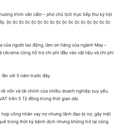
ương trình văn cẩm – phó chủ tịch trực tiếp thư ký hội
ếp. ộc ộc ộc ộc ộc ộc ộc ộc ộc ộc ộc ộc ộc ộc ộc ộc ộc
ua của người lao động, làm ơn hàng của ngành May –
Ukraine cũng hỗ trợ chi phí đầu vào vật liệu và chi phí
lần với 5 năm trước đây.
c về vốn và tài chính của nhiều doanh nghiệp suy yếu.
AT trên 5 Tỷ đồng trong thời gian dài.
 hợp công nhân vay nợ nhưng lãnh đạo bị nợ, gây mệt
quê trong thời kỳ bệnh dịch nhưng không trở lại cũng