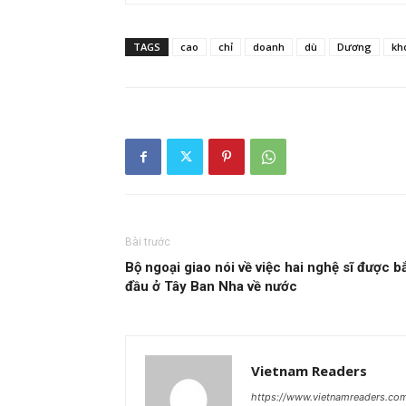
TAGS
cao
chỉ
doanh
dù
Dương
kh
Bài trước
Bộ ngoại giao nói về việc hai nghệ sĩ được b
đầu ở Tây Ban Nha về nước
Vietnam Readers
https://www.vietnamreaders.co