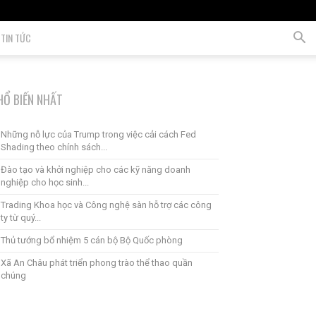
TIN TỨC
HỔ BIẾN NHẤT
Những nỗ lực của Trump trong việc cải cách Fed
Shading theo chính sách...
Đào tạo và khởi nghiệp cho các kỹ năng doanh
nghiệp cho học sinh...
Trading Khoa học và Công nghệ sàn hỗ trợ các công
ty từ quý...
Thủ tướng bổ nhiệm 5 cán bộ Bộ Quốc phòng
Xã An Châu phát triển phong trào thể thao quần
chúng