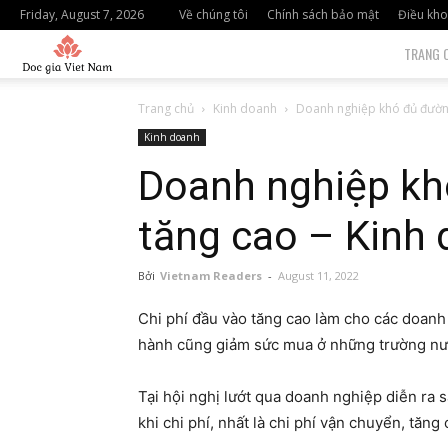
Friday, August 7, 2026
Về chúng tôi
Chính sách bảo mật
Điều kho
độc
TRANG 
giả
Trang chủ
Kinh doanh
Doanh nghiệp khó đủ đường v
Kinh doanh
việt
Doanh nghiệp khó
nam
tăng cao – Kinh
Bởi
Vietnam Readers
-
August 11, 2022
Chi phí đầu vào tăng cao làm cho các doanh
hành cũng giảm sức mua ở những trường nư
Tại hội nghị lướt qua doanh nghiệp diễn ra 
khi chi phí, nhất là chi phí vận chuyển, tăng