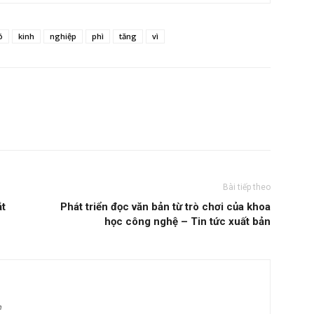
ó
kinh
nghiệp
phì
tăng
vì
Bài tiếp theo
ắt
Phát triển đọc văn bản từ trò chơi của khoa
học công nghệ – Tin tức xuất bản
m