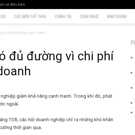
ản và điều kiện
CHỦ
CÁC MÔN THỂ THAO
CHÍNH TRỊ
CÔNG NGHỆ
KINH DOANH
ì chi phí tăng cao – Kinh...
P
 đủ đường vì chi phí
 doanh
 nghiệp giảm khả năng canh tranh. Trong khi đó, phát
ớc ngoài.
sáng 11/8, các hội doanh nghiệp chỉ ra những khó khăn
 cường thời gian qua.