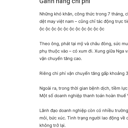
Ganh nang chi phi
Những khó khăn, công thức trong 7 tháng, ch
dệt may việt nam – cũng chỉ tác động trực ti
ộc ộc ộc ộc ộc ộc ộc ộc ộc ộc ộc
Theo ông, phát tại mỹ và châu đòng, sức m
phụ thuộc vào – có xum đi. Xung giữa Nga và 
vận chuyển tăng cao.
Riêng chi phí vận chuyển tăng gấp khoảng 3 
Ngoài ra, trong thời gian bệnh dịch, tiềm lự
Một số doanh nghiệp thanh toán hoàn thuế V
Lãnh đạo doanh nghiệp còn có nhiều trường
mỏi, bức xúc. Tình trạng người lao động về 
không trở lại.