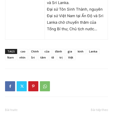
và Sri Lanka.
Đại sứ Tôn Sinh Thành, nguyên
Đại sứ Việt Nam tại Ấn Độ và Sri
Lanka chờ chuyến thăm của
Tổng Bí thư, Chủ tịch nước…
TAGS
cao
Chính
của
đánh
gia
kinh
Lanka
Nam
nhìn
Sri
tâm
tề
trị
Việt
Bài trước
Bài tiếp theo