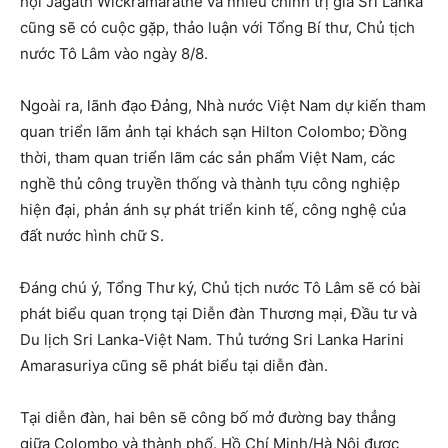
hội Jagath Wickramaratne và nhiều chính trị gia Sri Lanka
cũng sẽ có cuộc gặp, thảo luận với Tổng Bí thư, Chủ tịch
nước Tô Lâm vào ngày 8/8.
Ngoài ra, lãnh đạo Đảng, Nhà nước Việt Nam dự kiến ​​tham
quan triển lãm ảnh tại khách sạn Hilton Colombo; Đồng
thời, tham quan triển lãm các sản phẩm Việt Nam, các
nghề thủ công truyền thống và thành tựu công nghiệp
hiện đại, phản ánh sự phát triển kinh tế, công nghệ của
đất nước hình chữ S.
Đáng chú ý, Tổng Thư ký, Chủ tịch nước Tô Lâm sẽ có bài
phát biểu quan trọng tại Diễn đàn Thương mại, Đầu tư và
Du lịch Sri Lanka-Việt Nam. Thủ tướng Sri Lanka Harini
Amarasuriya cũng sẽ phát biểu tại diễn đàn.
Tại diễn đàn, hai bên sẽ công bố mở đường bay thẳng
giữa Colombo và thành phố. Hồ Chí Minh/Hà Nội được