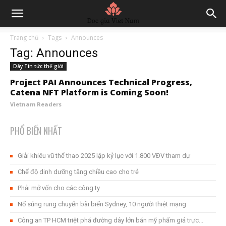
Trang chủ
Tags
Announces
Tag: Announces
Dây Tin tức thế giới
Project PAI Announces Technical Progress,
Catena NFT Platform is Coming Soon!
Vietnam Readers
PHỔ BIẾN NHẤT
Giải khiêu vũ thể thao 2025 lập kỷ lục với 1.800 VĐV tham dự
Chế độ dinh dưỡng tăng chiều cao cho trẻ
Phải mở vốn cho các công ty
Nổ súng rung chuyển bãi biển Sydney, 10 người thiệt mạng
Công an TP HCM triệt phá đường dây lớn bán mỹ phẩm giả trực...