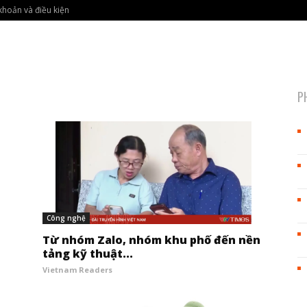
khoản và điều kiện
P
Công nghệ
Từ nhóm Zalo, nhóm khu phố đến nền
tảng kỹ thuật...
Vietnam Readers