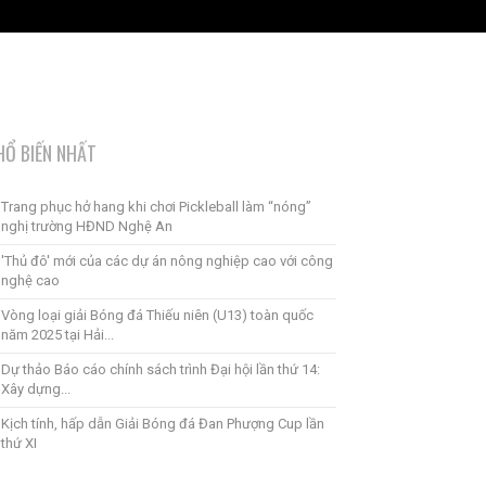
HỔ BIẾN NHẤT
Trang phục hở hang khi chơi Pickleball làm “nóng”
nghị trường HĐND Nghệ An
'Thủ đô' mới của các dự án nông nghiệp cao với công
nghệ cao
Vòng loại giải Bóng đá Thiếu niên (U13) toàn quốc
năm 2025 tại Hải...
Dự thảo Báo cáo chính sách trình Đại hội lần thứ 14:
Xây dựng...
Kịch tính, hấp dẫn Giải Bóng đá Đan Phượng Cup lần
thứ XI