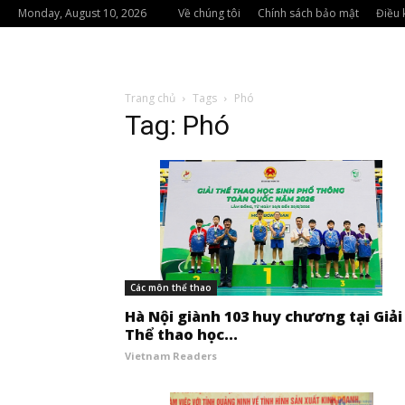
Monday, August 10, 2026
Về chúng tôi
Chính sách bảo mật
Điều 
Trang chủ
Tags
Phó
Tag: Phó
Các môn thể thao
Hà Nội giành 103 huy chương tại Giải
Thể thao học...
Vietnam Readers