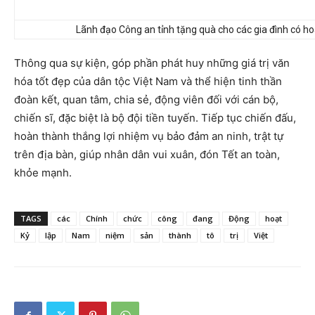
Lãnh đạo Công an tỉnh tặng quà cho các gia đình có h
Thông qua sự kiện, góp phần phát huy những giá trị văn
hóa tốt đẹp của dân tộc Việt Nam và thể hiện tinh thần
đoàn kết, quan tâm, chia sẻ, động viên đối với cán bộ,
chiến sĩ, đặc biệt là bộ đội tiền tuyến. Tiếp tục chiến đấu,
hoàn thành thắng lợi nhiệm vụ bảo đảm an ninh, trật tự
trên địa bàn, giúp nhân dân vui xuân, đón Tết an toàn,
khỏe mạnh.
TAGS
các
Chính
chức
công
đang
Động
hoạt
Kỷ
lập
Nam
niệm
sản
thành
tô
trị
Việt