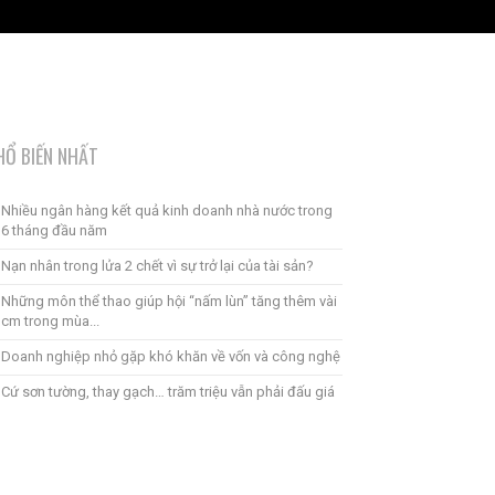
HỔ BIẾN NHẤT
Nhiều ngân hàng kết quả kinh doanh nhà nước trong
6 tháng đầu năm
Nạn nhân trong lửa 2 chết vì sự trở lại của tài sản?
Những môn thể thao giúp hội “nấm lùn” tăng thêm vài
cm trong mùa...
Doanh nghiệp nhỏ gặp khó khăn về vốn và công nghệ
Cứ sơn tường, thay gạch… trăm triệu vẫn phải đấu giá