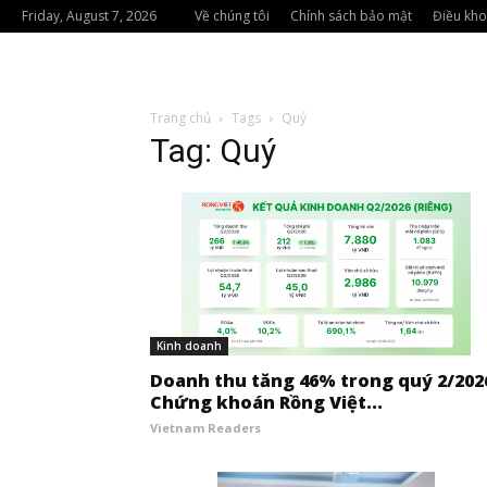
Friday, August 7, 2026
Về chúng tôi
Chính sách bảo mật
Điều kho
Trang chủ
Tags
Quý
Tag: Quý
Kinh doanh
Doanh thu tăng 46% trong quý 2/202
Chứng khoán Rồng Việt...
Vietnam Readers